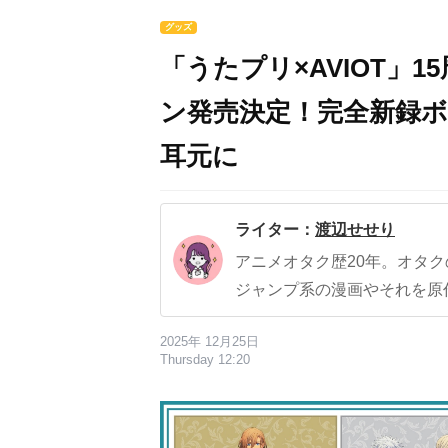
グッズ
「うたプリ×AVIOT」
ン発売決定！完全新録
耳元に
ライター：
渡辺せせり
アニメオタク歴20年。オタ
ジャンプ系の漫画やそれを原
2025年 12月25日
Thursday 12:20