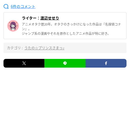
6
ライター：
渡辺せせり
アニメオタク歴20年。オタクのきっかけになった作品は『名探偵コナ
ン』。
ジャンプ系の漫画やそれを原作としたアニメ作品が特に好き。
カテゴリ :
うたの☆プリンスさまっ♪