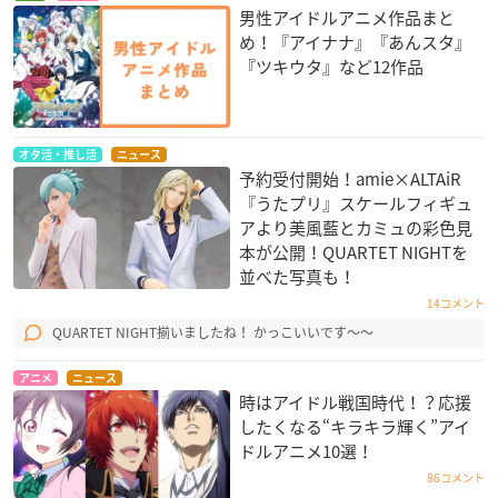
男性アイドルアニメ作品まと
め！『アイナナ』『あんスタ』
『ツキウタ』など12作品
オタ活・推し活
ニュース
予約受付開始！amie×ALTAiR
『うたプリ』スケールフィギュ
アより美風藍とカミュの彩色見
本が公開！QUARTET NIGHT​を
並べた写真も！
14コメント
QUARTET NIGHT揃いましたね！ かっこいいです〜〜
アニメ
ニュース
時はアイドル戦国時代！？応援
したくなる“キラキラ輝く”アイ
ドルアニメ10選！
86コメント