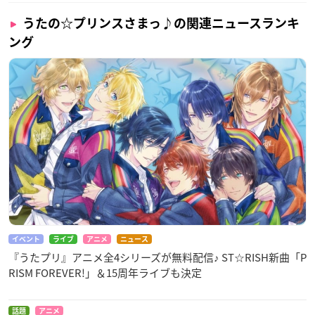
うたの☆プリンスさまっ♪の関連ニュースランキ
ング
イベント
ライブ
アニメ
ニュース
『うたプリ』アニメ全4シリーズが無料配信♪ ST☆RISH新曲「P
RISM FOREVER!」＆15周年ライブも決定
話題
アニメ