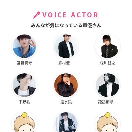
VOICE ACTOR
みんなが気になっている声優さん
宮野真守
鈴村健一
森川智之
下野紘
速水奨
諏訪部順一