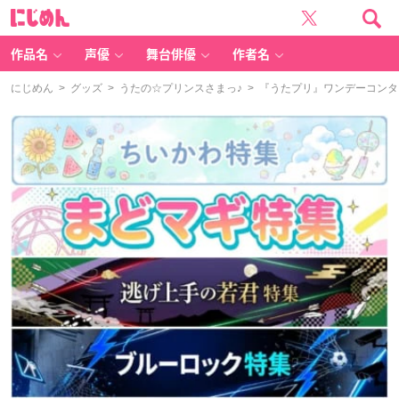
に
じ
め
ん
作品名
声優
舞台俳優
作者名
にじめん
>
グッズ
>
うたの☆プリンスさまっ♪
> 『うたプリ』ワンデーコンタ