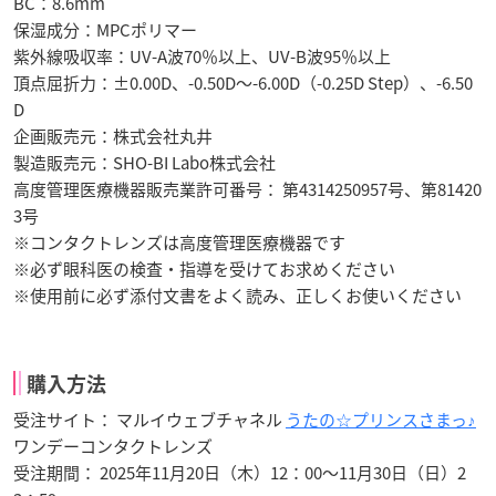
BC：8.6mm
保湿成分：MPCポリマー
紫外線吸収率：UV-A波70％以上、UV-B波95％以上
頂点屈折力：±0.00D、-0.50D～-6.00D（-0.25D Step）、-6.50
D
企画販売元：株式会社丸井
製造販売元：SHO-BI Labo株式会社
高度管理医療機器販売業許可番号： 第4314250957号、第81420
3号
※コンタクトレンズは高度管理医療機器です
※必ず眼科医の検査・指導を受けてお求めください
※使用前に必ず添付文書をよく読み、正しくお使いください
購入方法
受注サイト： マルイウェブチャネル
うたの☆プリンスさまっ♪
ワンデーコンタクトレンズ
受注期間： 2025年11月20日（木）12：00～11月30日（日）2