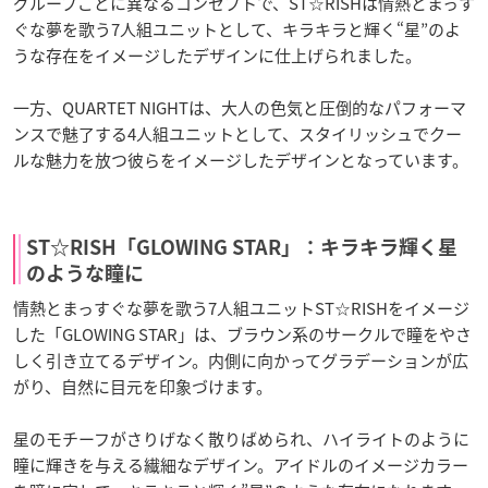
グループごとに異なるコンセプトで、ST☆RISHは情熱とまっす
ぐな夢を歌う7人組ユニットとして、キラキラと輝く“星”のよ
うな存在をイメージしたデザインに仕上げられました。
一方、QUARTET NIGHTは、大人の色気と圧倒的なパフォーマ
ンスで魅了する4人組ユニットとして、スタイリッシュでクー
ルな魅力を放つ彼らをイメージしたデザインとなっています。
ST☆RISH「GLOWING STAR」：キラキラ輝く星
のような瞳に
情熱とまっすぐな夢を歌う7人組ユニットST☆RISHをイメージ
した「GLOWING STAR」は、ブラウン系のサークルで瞳をやさ
しく引き立てるデザイン。内側に向かってグラデーションが広
がり、自然に目元を印象づけます。
星のモチーフがさりげなく散りばめられ、ハイライトのように
瞳に輝きを与える繊細なデザイン。アイドルのイメージカラー