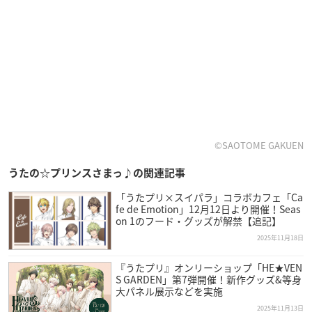
©SAOTOME GAKUEN
うたの☆プリンスさまっ♪の関連記事
「うたプリ×スイパラ」コラボカフェ「Ca
fe de Emotion」12月12日より開催！Seas
on 1のフード・グッズが解禁【追記】
2025年11月18日
『うたプリ』オンリーショップ「HE★VEN
S GARDEN」第7弾開催！新作グッズ&等身
大パネル展示などを実施
2025年11月13日