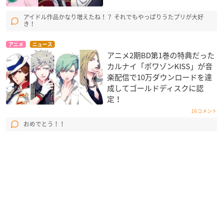
アイドル作品かなり増えたね！？ それでもやっぱりうたプリが大好
き！
アニメ
ニュース
アニメ2期BD第1巻の特典だった
カルナイ「ポワゾンKISS」が音
楽配信で10万ダウンロードを達
成してゴールドディスクに認
定！
16コメント
おめでとう！！