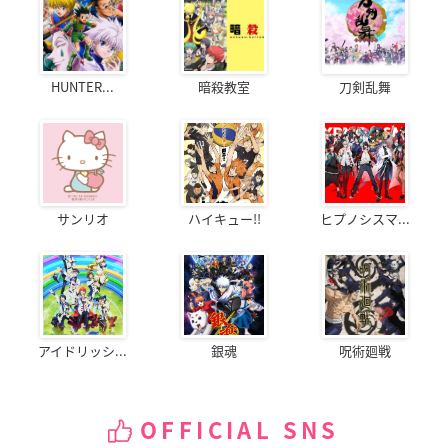
HUNTER...
暗殺教室
刀剣乱舞
サンリオ
ハイキュー!!
ヒプノシスマ...
アイドリッシ...
銀魂
呪術廻戦
OFFICIAL SNS