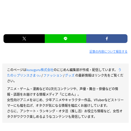
記事の内容について報告する
このページは
kusuguru株式会社
のにじめん編集部が作成・配信しています。
う
たの☆プリンスさまっ♪
/
ファッション
/
グッズ
の最新情報はリンク先をご覧くだ
さい。
アニメ・ゲーム・漫画などの2次元コンテンツや、声優・舞台・俳優などの情
報・話題をお届けする情報メディア「にじめん」。
女性向けアニメをはじめ、少年アニメやキャラクター作品、VTuberなどストリー
マーにも幅を広げ、オタクが気になる情報を幅広くお届けしています。
さらに、アンケート・ランキング・オタ活（推し活）お役立ち情報など、女性オ
タクがワクワク楽しめるようなコンテンツも発信しています。