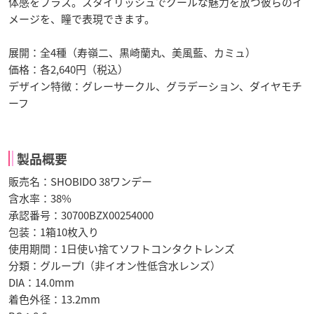
体感をプラス。スタイリッシュでクールな魅力を放つ彼らのイ
メージを、瞳で表現できます。
展開：全4種（寿嶺二、黒崎蘭丸、美風藍、カミュ）
価格：各2,640円（税込）
デザイン特徴：グレーサークル、グラデーション、ダイヤモチ
ーフ
製品概要
販売名：SHOBIDO 38ワンデー
含水率：38%
承認番号：30700BZX00254000
包装：1箱10枚入り
使用期間：1日使い捨てソフトコンタクトレンズ
分類：グループI（非イオン性低含水レンズ）
DIA：14.0mm
着色外径：13.2mm