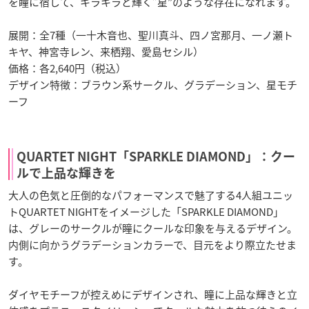
を瞳に宿して、キラキラと輝く”星”のような存在になれます。
展開：全7種（一十木音也、聖川真斗、四ノ宮那月、一ノ瀬ト
キヤ、神宮寺レン、来栖翔、愛島セシル）
価格：各2,640円（税込）
デザイン特徴：ブラウン系サークル、グラデーション、星モチ
ーフ
QUARTET NIGHT「SPARKLE DIAMOND」：クー
ルで上品な輝きを
大人の色気と圧倒的なパフォーマンスで魅了する4人組ユニッ
トQUARTET NIGHTをイメージした「SPARKLE DIAMOND」
は、グレーのサークルが瞳にクールな印象を与えるデザイン。
内側に向かうグラデーションカラーで、目元をより際立たせま
す。
ダイヤモチーフが控えめにデザインされ、瞳に上品な輝きと立