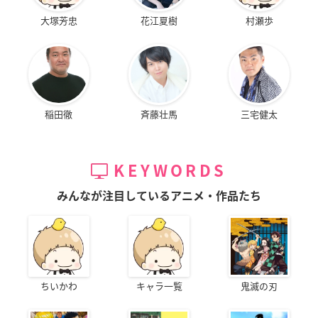
大塚芳忠
花江夏樹
村瀬歩
稲田徹
斉藤壮馬
三宅健太
KEYWORDS
みんなが注目しているアニメ・作品たち
ちいかわ
キャラ一覧
鬼滅の刃