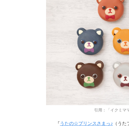
引用：「イクミマ
『
うたの☆プリンスさまっ♪
（うた