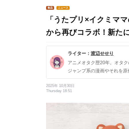
食品
ニュース
「うたプリ×イクミママ
から再びコラボ！新たに
ライター：
渡辺せせり
アニメオタク歴20年。オタ
ジャンプ系の漫画やそれを原
2025年 10月30日
Thursday 18:51