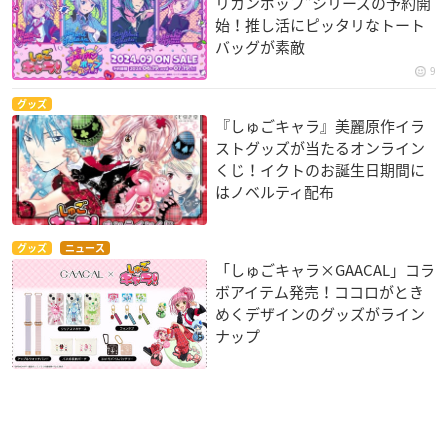
リカンポップ”シリーズの予約開
始！推し活にピッタリなトート
バッグが素敵
9
グッズ
『しゅごキャラ』美麗原作イラ
ストグッズが当たるオンライン
くじ！イクトのお誕生日期間に
はノベルティ配布
グッズ
ニュース
「しゅごキャラ×GAACAL」コラ
ボアイテム発売！ココロがとき
めくデザインのグッズがライン
ナップ