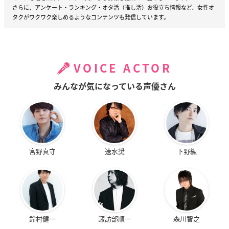
さらに、アンケート・ランキング・オタ活（推し活）お役立ち情報など、女性オ
タクがワクワク楽しめるようなコンテンツも発信しています。
VOICE ACTOR
みんなが気になっている声優さん
宮野真守
速水奨
下野紘
鈴村健一
諏訪部順一
森川智之