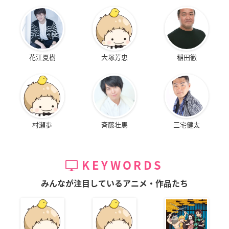
花江夏樹
大塚芳忠
稲田徹
村瀬歩
斉藤壮馬
三宅健太
KEYWORDS
みんなが注目しているアニメ・作品たち