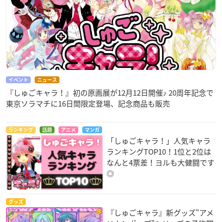
イベント
ニュース
『しゅごキャラ！』初の原画展が12月12日開催♪ 20周年記念で
東京ソラマチに16日間限定登場、記念商品も販売
ランキング
話題
アニメ
マンガ
「しゅごキャラ！」人気キャラ
ランキングTOP10！1位と2位は
なんと4票差！ヨルも大健闘です
◎
グッズ
『しゅごキャラ』新グッズ“アメ