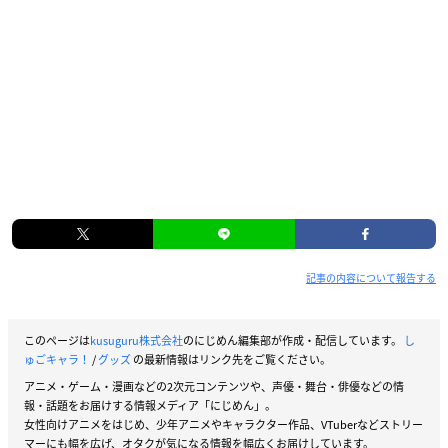
記事の内容について報告する
このページは
kusuguru株式会社
のにじめん編集部が作成・配信しています。
し
ゅごキャラ！
/
グッズ
の最新情報はリンク先をご覧ください。
アニメ・ゲーム・漫画などの2次元コンテンツや、声優・舞台・俳優などの情
報・話題をお届けする情報メディア「にじめん」。
女性向けアニメをはじめ、少年アニメやキャラクター作品、VTuberなどストリー
マーにも幅を広げ、オタクが気になる情報を幅広くお届けしています。