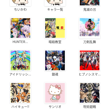
ちいかわ
キャラ一覧
鬼滅の刃
HUNTER...
暗殺教室
刀剣乱舞
アイドリッシ...
銀魂
ヒプノシスマ...
ハイキュー!!
サンリオ
呪術廻戦