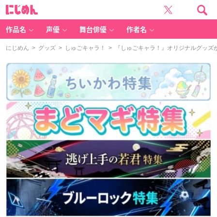
に
じ
め
ん
作品名
声優
舞台俳優
作者名
にじめん
>
グッズ
>
しゅごキャラ！
> 『しゅごキャラ！』オリジナルグッズ