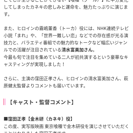
してしまったカネキの悲しみと運命を、魅力たっぷりに演じま
す。
また、ヒロインの霧嶋董香（トーカ）役には、NHK連続テレビ
小説「まれ」や、「世界一難しい恋」などでの存在感が光る演
技力と、バラエティ番組での魅力的なトークなど幅広いジャン
ルでの活躍が注目されている
。
清水富美加さん
今最も旬で注目を集めている二人が初共演するという豪華なキ
ャスティングが実現しました！
さらに、主演の窪田正孝さん、ヒロインの清水富美加さん、萩
原健太監督よりコメントも届いています。
【キャスト・監督コメント】
■窪田正孝【金木研（カネキ）役】
この度、実写版映画 東京喰種で金木研役を演じさせていただく