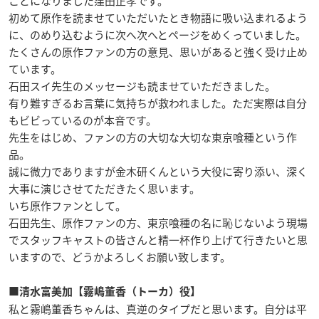
ことになりました窪田正孝です。
初めて原作を読ませていただいたとき物語に吸い込まれるよう
に、のめり込むように次へ次へとページをめくっていました。
たくさんの原作ファンの方の意見、思いがあると強く受け止め
ています。
石田スイ先生のメッセージも読ませていただきました。
有り難すぎるお言葉に気持ちが救われました。ただ実際は自分
もビビっているのが本音です。
先生をはじめ、ファンの方の大切な大切な東京喰種という作
品。
誠に微力でありますが金木研くんという大役に寄り添い、深く
大事に演じさせてただきたく思います。
いち原作ファンとして。
石田先生、原作ファンの方、東京喰種の名に恥じないよう現場
でスタッフキャストの皆さんと精一杯作り上げて行きたいと思
いますので、どうかよろしくお願い致します。
■清水富美加【霧嶋董香（トーカ）役】
私と霧嶋董香ちゃんは、真逆のタイプだと思います。自分は平