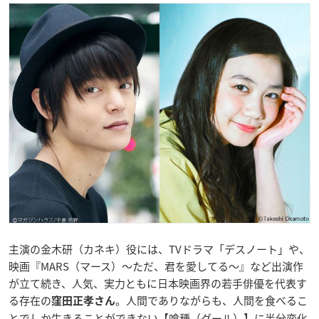
主演の金木研（カネキ）役には、TVドラマ「デスノート」や、
映画『MARS（マース）～ただ、君を愛してる～』など出演作
が立て続き、人気、実力ともに日本映画界の若手俳優を代表す
る存在の
。人間でありながらも、人間を食べるこ
窪田正孝さん
とでしか生きることができない【喰種（グール）】に半分変化