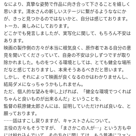
なにより、真摯な姿勢で作品に向き合って下さることを嬉しく
思います。清水さんの新しいステージに繋がるようななにか
が、きっと見つかるのではないかと、自分は感じております。
トーカ、楽しみにしております。
どこかでも発言しましたが、実写化に関して、もちろん不安は
あります。
映画の製作側の方々が本当に根気良く、原作者である自分の意
見を聞いてくださっていて、自身の不安は少しずつですが取り
除かれました。ものをつくる環境としては、とても健全な場所
だなと感じておりますし、本来そうあるべきだと思います。
しかし、それによって映画が良くなるのかはわかりませんし、
結局ダメになっちゃうかもしれません。
ただ、個人的な望みを申し上げれば、「健全な環境でつくれば
ちゃんと良いものが出来るんだ」ということを、
監督の萩原健太郎さんには、証明していただければ良いな、と
願っております。
……話はすこし戻りますが、キャストさんについて。
主役の方々もそうですが、「まさかこの人が…」という方も中
には紛れ込んでいて、その方々に関しては、もう普通にファン