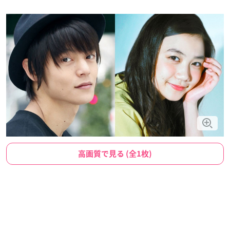
高画質で見る (全1枚)