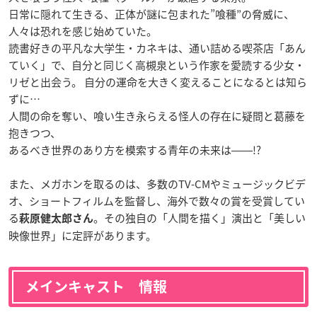
日常に隠れて生きる、正体が謎に包まれた”喰種”の脅威に、
人々は恐れを感じ始めていた。
読書好きの平凡な大学生・カネキは、通い詰める喫茶店「あん
ていく」で、自分と同じく高槻泉という作家を愛読する少女・
リゼと出会う。 自分の運命を大きく変えることになるとは知ら
ずに…
人間の命を奪い、喰い生き永らえる怪人の存在に疑問と葛藤を
抱きつつ、
あるべき世界のあり方を模索する青年の未来は――!?
また、メガホンを取るのは、多数のTV-CMやミュージックビデ
オ、ショートフィルムを監督し、海外で数々の賞を受賞してい
る
。その独自の「人間を描く」演出と「美しい
萩原健太郎さん
映像世界」に定評があります。
メインキャスト 情報