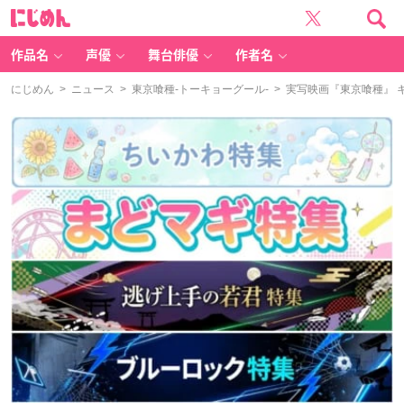
に
じ
め
ん
作品名
声優
舞台俳優
作者名
にじめん
>
ニュース
>
東京喰種-トーキョーグール-
> 実写映画『東京喰種』 