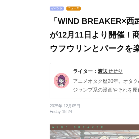
イベント
ニュース
「WIND BREAKE
が12月11日より開催
ウフウリンとパークを
ライター：
渡辺せせり
アニメオタク歴20年。オタ
ジャンプ系の漫画やそれを原
2025年 12月05日
Friday 18:24