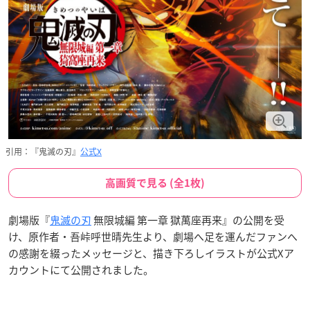
引用：『鬼滅の刃』
公式X
高画質で見る (全1枚)
劇場版『
鬼滅の刃
無限城編 第一章 獄萬座再来』の公開を受
け、原作者・吾峠呼世晴先生より、劇場へ足を運んだファンへ
の感謝を綴ったメッセージと、描き下ろしイラストが公式Xア
カウントにて公開されました。