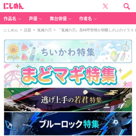
に
じ
め
ん
作品名
声優
舞台俳優
作者名
にじめん
>
話題
>
鬼滅の刃
> 『鬼滅の刃』吾峠呼世晴が胡蝶しのぶのイラス