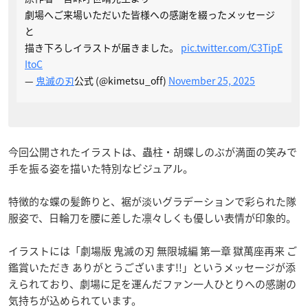
劇場へご来場いただいた皆様への感謝を綴ったメッセージ
と
描き下ろしイラストが届きました。
pic.twitter.com/C3TipE
ItoC
—
鬼滅の刃
公式 (@kimetsu_off)
November 25, 2025
今回公開されたイラストは、蟲柱・胡蝶しのぶが満面の笑みで
手を振る姿を描いた特別なビジュアル。
特徴的な蝶の髪飾りと、裾が淡いグラデーションで彩られた隊
服姿で、日輪刀を腰に差した凛々しくも優しい表情が印象的。
イラストには「劇場版 鬼滅の刃 無限城編 第一章 獄萬座再来 ご
鑑賞いただき ありがとうございます!!」というメッセージが添
えられており、劇場に足を運んだファン一人ひとりへの感謝の
気持ちが込められています。