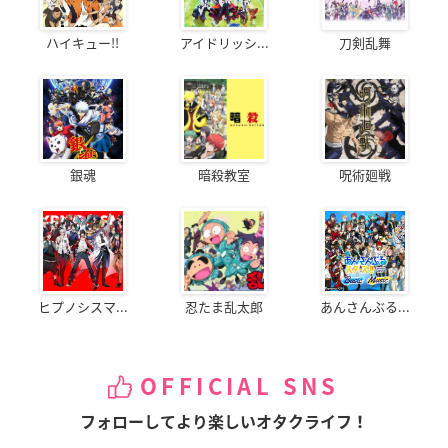
ハイキュー!!
アイドリッシ...
刀剣乱舞
銀魂
暗殺教室
呪術廻戦
ヒプノシスマ...
忍たま乱太郎
あんさんぶる...
OFFICIAL SNS
フォローしてより楽しいオタクライフ！