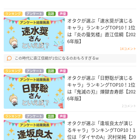
ランキング
アンケート
話題
声優
オタクが選ぶ「速水奨が演じる
キャラ」ランキングTOP10！1位
は『炎の蜃気楼』直江信綱【202
6年版】
14コメント
この時代に直江信綱が1位になるのおもろすぎるw
ランキング
アンケート
話題
声優
オタクが選ぶ「日野聡が演じる
キャラ」ランキングTOP10！1位
は『鬼滅の刃』煉󠄁獄杏寿郎【202
6年版】
2コメント
ランキング
アンケート
話題
声優
オタクが選ぶ「逢坂良太が演じ
るキャラ」ランキングTOP10！1
位は『ダイヤのA』沢村栄純【20