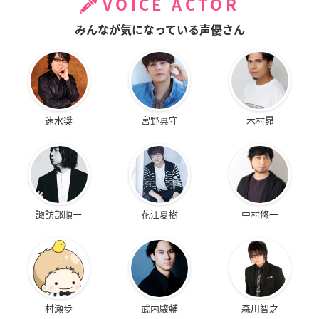
VOICE ACTOR
みんなが気になっている声優さん
速水奨
宮野真守
木村昴
諏訪部順一
花江夏樹
中村悠一
村瀬歩
武内駿輔
森川智之