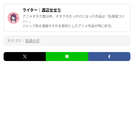
ライター：
渡辺せせり
アニメオタク歴20年。オタクのきっかけになった作品は『名探偵コナ
ン』。
ジャンプ系の漫画やそれを原作としたアニメ作品が特に好き。
カテゴリ :
鬼滅の刃