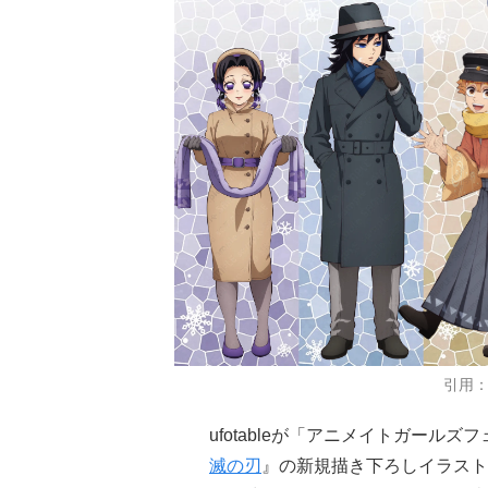
引用：「
ufotableが「アニメイトガールズ
滅の刃
』の新規描き下ろしイラストグ