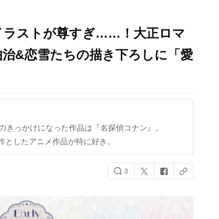
5イラストが尊すぎ……！大正ロマ
狛治&恋雪たちの描き下ろしに「愛
クのきっかけになった作品は『名探偵コナン』。
作としたアニメ作品が特に好き。
3