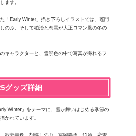
します。
Early Winter」描き下ろしイラストでは、竈門
しのぶ、そして狛治と恋雪が大正ロマン風の冬の
のキャラクターと、雪景色の中で写真が撮れるフ
25グッズ詳細
ly Winter」をテーマに、雪が舞いはじめる季節の
描かれています。
、我妻善逸、胡蝶しのぶ、冨岡義勇、狛治、恋雪