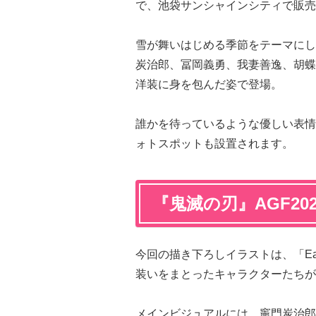
で、池袋サンシャインシティで販売
雪が舞いはじめる季節をテーマにした「
炭治郎、冨岡義勇、我妻善逸、胡蝶
洋装に身を包んだ姿で登場。
誰かを待っているような優しい表情
ォトスポットも設置されます。
『鬼滅の刃』AGF20
今回の描き下ろしイラストは、「Ear
装いをまとったキャラクターたちが
メインビジュアルには、竈門炭治郎