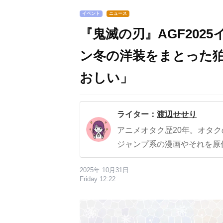
イベント
ニュース
『鬼滅の刃』AGF202
ン冬の洋装をまとった
おしい」
ライター：
渡辺せせり
アニメオタク歴20年。オタ
ジャンプ系の漫画やそれを原
2025年 10月31日
Friday 12:22