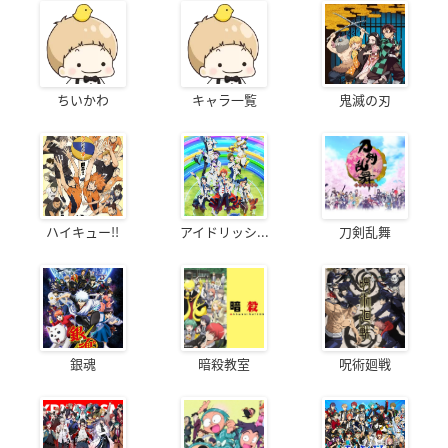
ちいかわ
キャラ一覧
鬼滅の刃
ハイキュー!!
アイドリッシ...
刀剣乱舞
銀魂
暗殺教室
呪術廻戦