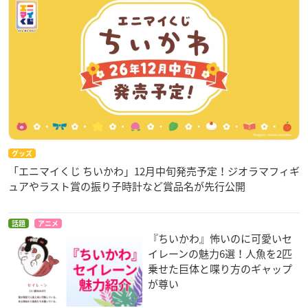
グッズ
「エニマイくじ ちいかわ」12月中旬発売予定！ジオラマフィギ
ュアやラスト賞の振り子時計など賞品名が先行公開
話題
アニメ
『ちいかわ』怖いのに可愛いセ
イレーンの魅力6選！人魚を2匹
乗せた巨体と喋り方のギャップ
が尊い