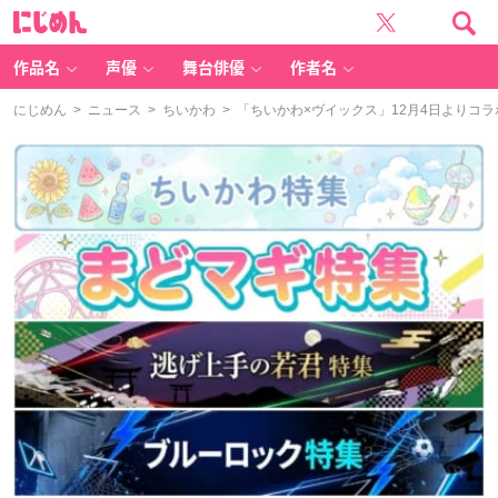
に
じ
め
ん
作品名
声優
舞台俳優
作者名
にじめん
>
ニュース
>
ちいかわ
> 「ちいかわ×ヴイックス」12月4日より