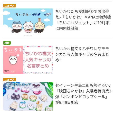
ニュース
ちいかわたちが制服姿でお出迎
え♪『ちいかわ』×ANAの特別機
「ちいかわジェット」が10月末
に国内線就航
話題
ちいかわ構文＆ハチワレやモモ
ンガたち人気キャラの名言まと
め！
ニュース
セイレーンや島二郎も勢ぞろい♪
『映画ちいかわ』入場者特典第2
弾「ボンボンドロップシール」
が8月8日配布