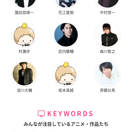
諏訪部順一
花江夏樹
中村悠一
村瀬歩
武内駿輔
森川智之
浪川大輔
坂本真綾
斉藤壮馬
KEYWORDS
みんなが注目しているアニメ・作品たち