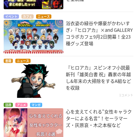
イベント
カフェ
ニュース
浴衣姿の緑谷や爆豪がかわいす
ぎ♪『ヒロアカ』×and GALLERY
コラボカフェ9月2日開幕！全23
種グッズ登場
書籍
ニュース
『ヒロアカ』スピンオフ小説最
新刊「雄英白書 祝」轟家の年越
し&年末の大掃除をするA組など
を収録
1コメント
話題
アニメ
マンガ
心を支えてくれる“女性キャラク
ターによる名言”！セーラマー
ズ・灰原哀・木之本桜など