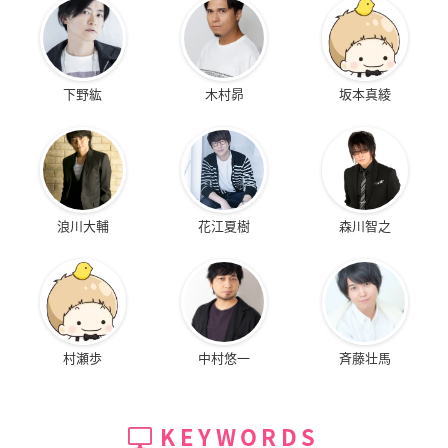
下野紘
木村昴
坂本真綾
浪川大輔
花江夏樹
森川智之
村瀬歩
中村悠一
斉藤壮馬
KEYWORDS