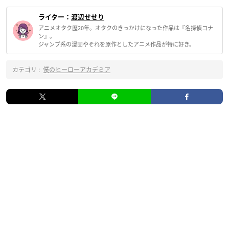
ライター：
渡辺せせり
アニメオタク歴20年。オタクのきっかけになった作品は『名探偵コナ
ン』。
ジャンプ系の漫画やそれを原作としたアニメ作品が特に好き。
カテゴリ :
僕のヒーローアカデミア