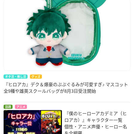
オタ活・推し活
グッズ
『ヒロアカ』デク＆爆豪のぷぷぐるみが可愛すぎ♪ マスコット
全9種や雄英スクールバッグが8月3日受注開始
話題
アニメ
『僕のヒーローアカデミア（ヒ
ロアカ）』キャラクター一覧
個性・アニメ声優・ヒーロー名
を全網羅