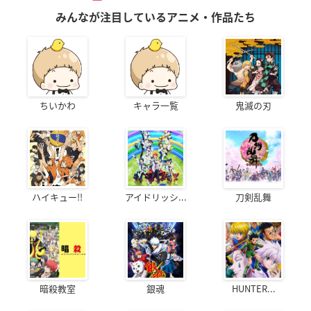
みんなが注目しているアニメ・作品たち
ちいかわ
キャラ一覧
鬼滅の刃
ハイキュー!!
アイドリッシ...
刀剣乱舞
暗殺教室
銀魂
HUNTER...