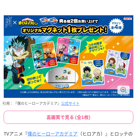
引用：『僕のヒーローアカデミア』
公式サイト
高画質で見る (全1枚)
TVアニメ『
僕のヒーローアカデミア
（ヒロアカ）』とロッテの