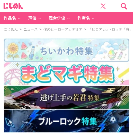
に
じ
め
ん
作品名
声優
舞台俳優
作者名
にじめん
>
ニュース
>
僕のヒーローアカデミア
> 『ヒロアカ』×ロッテ「爽