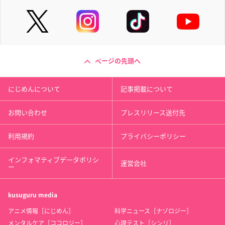
ページの先頭へ
にじめんについて
記事掲載について
お問い合わせ
プレスリリース送付先
利用規約
プライバシーポリシー
インフォマティブデータポリシ
運営会社
ー
kusuguru
media
アニメ情報［にじめん］
科学ニュース［ナゾロジー］
メンタルケア［ココロジー］
心理テスト［シンリ］