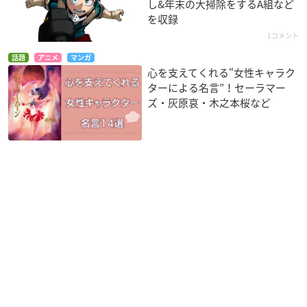
し&年末の大掃除をするA組など
を収録
1コメント
話題
アニメ
マンガ
心を支えてくれる“女性キャラク
ターによる名言”！セーラマー
ズ・灰原哀・木之本桜など