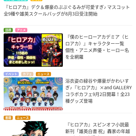
『ヒロアカ』デク＆爆豪のぷぷぐるみが可愛すぎ♪ マスコット
全9種や雄英スクールバッグが8月3日受注開始
話題
アニメ
『僕のヒーローアカデミア（ヒ
ロアカ）』キャラクター一覧
個性・アニメ声優・ヒーロー名
を全網羅
イベント
カフェ
ニュース
浴衣姿の緑谷や爆豪がかわいす
ぎ♪『ヒロアカ』×and GALLERY
コラボカフェ9月2日開幕！全23
種グッズ登場
書籍
ニュース
『ヒロアカ』スピンオフ小説最
新刊「雄英白書 祝」轟家の年越