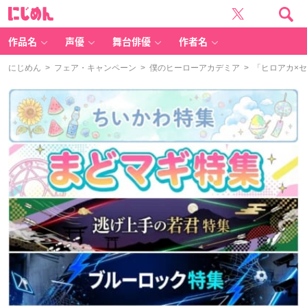
に
じ
め
ん
作品名
声優
舞台俳優
作者名
にじめん
>
フェア・キャンペーン
>
僕のヒーローアカデミア
> 「ヒロアカ×