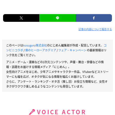
記事の内容について報告する
このページは
kusuguru株式会社
のにじめん編集部が作成・配信しています。
コ
ンビニコラボ
/
僕のヒーローアカデミア
/
フェア・キャンペーン
の最新情報はリ
ンク先をご覧ください。
アニメ・ゲーム・漫画などの2次元コンテンツや、声優・舞台・俳優などの情
報・話題をお届けする情報メディア「にじめん」。
女性向けアニメをはじめ、少年アニメやキャラクター作品、VTuberなどストリー
マーにも幅を広げ、オタクが気になる情報を幅広くお届けしています。
さらに、アンケート・ランキング・オタ活（推し活）お役立ち情報など、女性オ
タクがワクワク楽しめるようなコンテンツも発信しています。
VOICE ACTOR