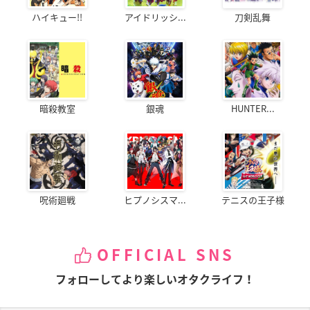
ハイキュー!!
アイドリッシ...
刀剣乱舞
暗殺教室
銀魂
HUNTER...
呪術廻戦
ヒプノシスマ...
テニスの王子様
OFFICIAL SNS
フォローしてより楽しいオタクライフ！