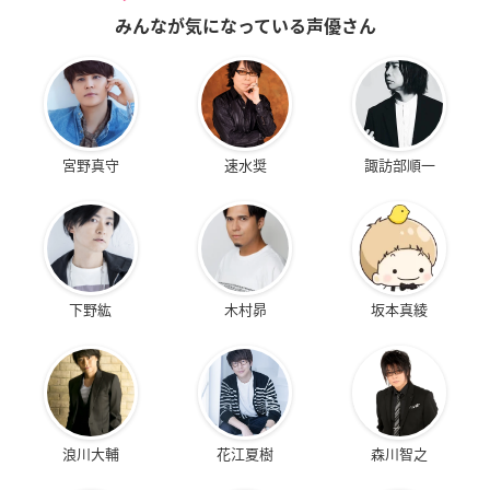
みんなが気になっている声優さん
宮野真守
速水奨
諏訪部順一
下野紘
木村昴
坂本真綾
浪川大輔
花江夏樹
森川智之