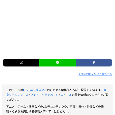
記事の内容について報告する
このページは
kusuguru株式会社
のにじめん編集部が作成・配信しています。
東
京リベンジャーズ
/
フェア・キャンペーン
/
ニュース
の最新情報はリンク先をご覧
ください。
アニメ・ゲーム・漫画などの2次元コンテンツや、声優・舞台・俳優などの情
報・話題をお届けする情報メディア「にじめん」。