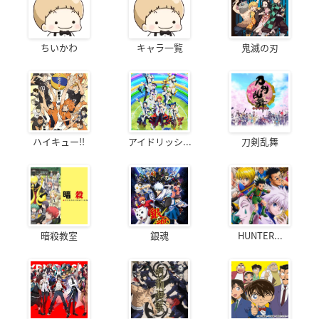
ちいかわ
キャラ一覧
鬼滅の刃
ハイキュー!!
アイドリッシ...
刀剣乱舞
暗殺教室
銀魂
HUNTER...