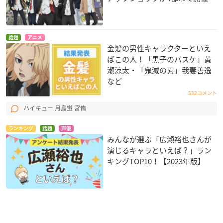
話題
アニメ
金髪の男性キャラクターといえ
ばこの人！「黒子のバスケ」黄
瀬涼太・「鬼滅の刃」我妻善逸
など
532コメント
ハイキュー 月島蛍 宮侑
ランキング
話題
声優
みんなが選ぶ「広瀬裕也さんが
演じるキャラといえば？」ラン
キングTOP10！【2023年版】