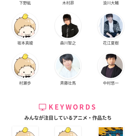
下野紘
木村昴
浪川大輔
坂本真綾
森川智之
花江夏樹
村瀬歩
斉藤壮馬
中村悠一
KEYWORDS
みんなが注目しているアニメ・作品たち