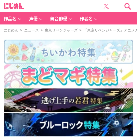
に
じ
め
ん
作品名
声優
舞台俳優
作者名
にじめん
>
ニュース
>
東京リベンジャーズ
> 『東京リベンジャーズ』アニメガ×