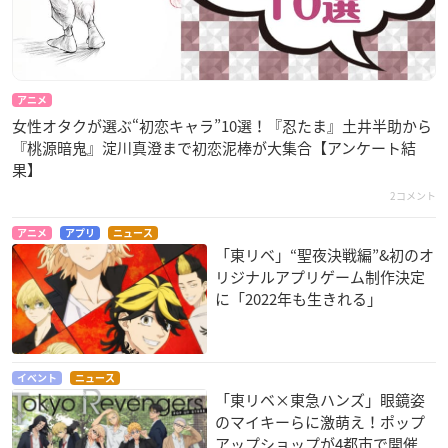
アニメ
女性オタクが選ぶ“初恋キャラ”10選！『忍たま』土井半助から
『桃源暗鬼』淀川真澄まで初恋泥棒が大集合【アンケート結
果】
2コメント
アニメ
アプリ
ニュース
「東リベ」“聖夜決戦編”&初のオ
リジナルアプリゲーム制作決定
に「2022年も生きれる」
イベント
ニュース
「東リベ×東急ハンズ」眼鏡姿
のマイキーらに激萌え！ポップ
アップショップが4都市で開催