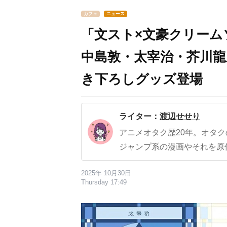
カフェ
ニュース
「文スト×文豪クリーム
中島敦・太宰治・芥川龍
き下ろしグッズ登場
ライター：
渡辺せせり
アニメオタク歴20年。オタ
ジャンプ系の漫画やそれを原
2025年 10月30日
Thursday 17:49