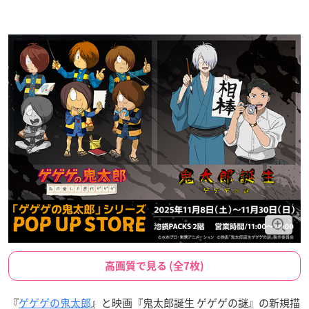
高画質で見る (全7枚)
『
ゲゲゲの鬼太郎
』と映画『鬼太郎誕生 ゲゲゲの謎』の新規描