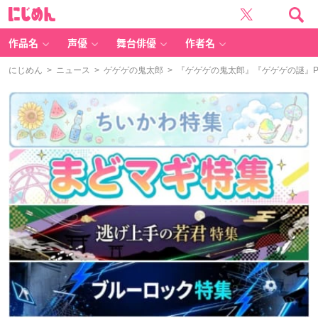
に
じ
め
ん
作品名
声優
舞台俳優
作者名
にじめん
>
ニュース
>
ゲゲゲの鬼太郎
> 『ゲゲゲの鬼太郎』『ゲゲゲの謎』PO