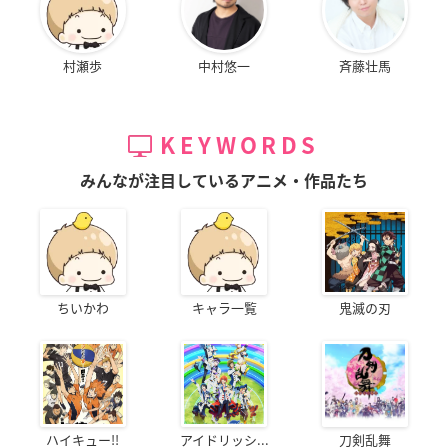
村瀬歩
中村悠一
斉藤壮馬
KEYWORDS
みんなが注目しているアニメ・作品たち
ちいかわ
キャラ一覧
鬼滅の刃
ハイキュー!!
アイドリッシ...
刀剣乱舞