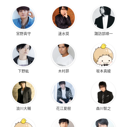
宮野真守
速水奨
諏訪部順一
下野紘
木村昴
坂本真綾
浪川大輔
花江夏樹
森川智之