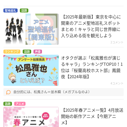
聖地巡礼
話題
【2025年最新版】東京を中心に
関東のアニメ聖地巡礼スポット
まとめ！キャラと同じ世界線に
入り込める街を観光しよう
2コメント
ランキング
話題
声優
オタクが選ぶ「松風雅也が演じ
るキャラ」ランキングTOP10！1
位は『桜蘭高校ホスト部』鳳鏡
夜【2024年版】
4コメント
自分的には、松風さん＝並木瞬（メガブルなのよ）
話題
アニメ
【2025年春アニメ一覧】4月放送
開始の新作アニメ【今期アニ
メ】