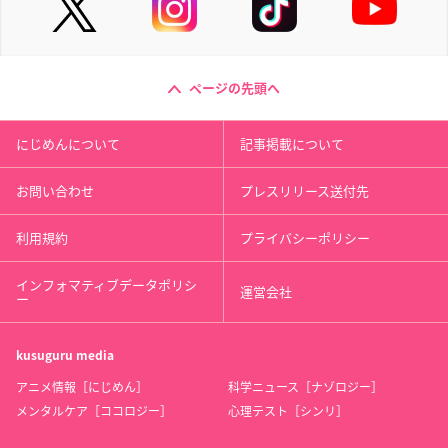
ページの先頭へ
にじめんについて
記事掲載について
お問い合わせ
プレスリリース送付先
利用規約
プライバシーポリシー
インフォマティブデータポリシ
運営会社
ー
kusuguru
media
アニメ情報［にじめん］
科学ニュース［ナゾロジー］
メンタルケア［ココロジー］
心理テスト［シンリ］