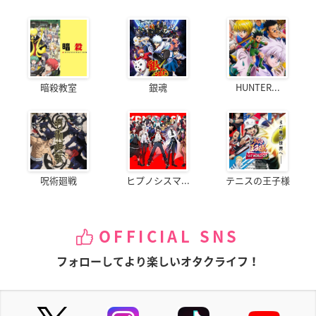
暗殺教室
銀魂
HUNTER...
呪術廻戦
ヒプノシスマ...
テニスの王子様
OFFICIAL SNS
フォローしてより楽しいオタクライフ！