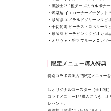
・凪誠士郎 2種チーズのカルボナーラ 
・蜂楽廻 イエローチーズナゲット 単品
・糸師凛 エメラルドグリーンタピオカ
・千切豹馬 ピーチストロベリータピオ
・糸師冴 ピーチピンクタピオカ 単品1
・オリヴァ・愛空 ブルーメロンソーダ
限定メニュー購入特典
特別コラボ装飾店で限定メニューを
1. オリジナルコースター（全12
コラボメニュー1品購入につき、オ
レゼント。
※絵柄はお選びいただけません。