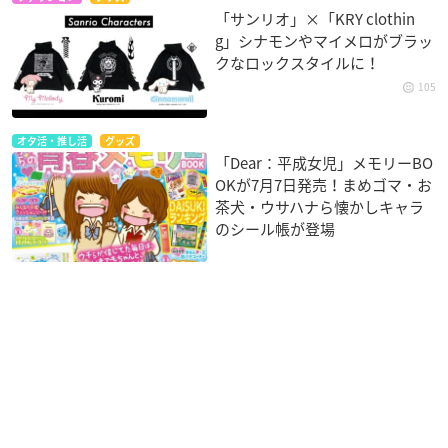
「サンリオ」×「KRY clothin
g」シナモンやマイメロがブラッ
クなロックスタイルに！
105
オタ活・推し活
グッズ
「Dear：平成女児」メモリーBO
OKが7月7日発売！まめゴマ・お
茶犬・ウサハナら懐かしキャラ
のシール帳が登場