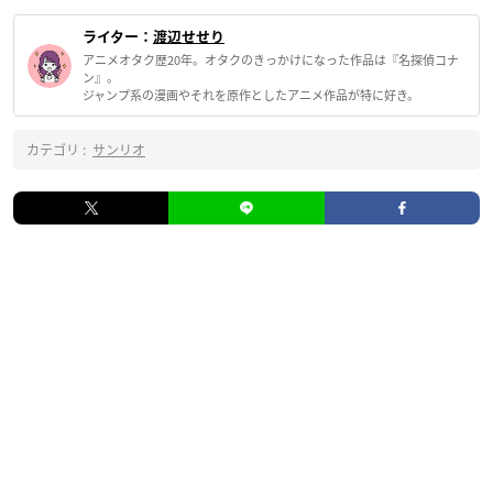
ライター：
渡辺せせり
アニメオタク歴20年。オタクのきっかけになった作品は『名探偵コナ
ン』。
ジャンプ系の漫画やそれを原作としたアニメ作品が特に好き。
カテゴリ :
サンリオ