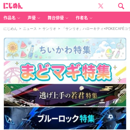
に
じ
め
ん
作品名
声優
舞台俳優
作者名
にじめん
>
ニュース
>
サンリオ
> 「サンリオ」ハローキティ×POKECAFÉ