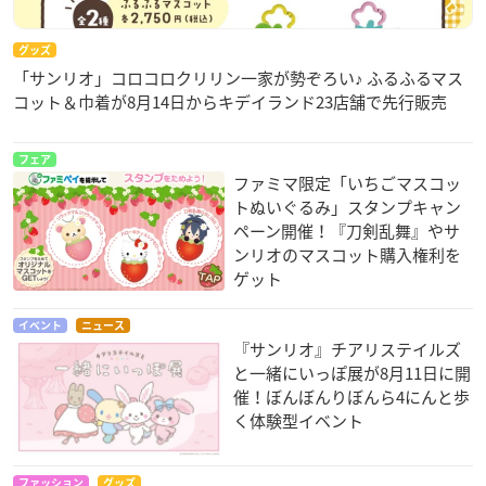
グッズ
「サンリオ」コロコロクリリン一家が勢ぞろい♪ ふるふるマス
コット＆巾着が8月14日からキデイランド23店舗で先行販売
フェア
ファミマ限定「いちごマスコッ
トぬいぐるみ」スタンプキャン
ペーン開催！『刀剣乱舞』やサ
ンリオのマスコット購入権利を
ゲット
イベント
ニュース
『サンリオ』チアリステイルズ
と一緒にいっぽ展が8月11日に開
催！ぼんぼんりぼんら4にんと歩
く体験型イベント
ファッション
グッズ