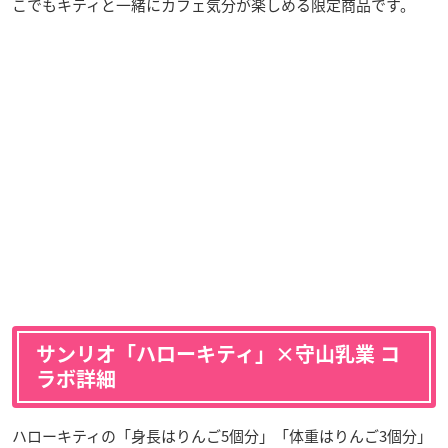
こでもキティと一緒にカフェ気分が楽しめる限定商品です。
サンリオ「ハローキティ」×守山乳業 コ
ラボ詳細
ハローキティの「身長はりんご5個分」「体重はりんご3個分」