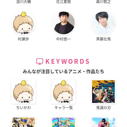
浪川大輔
花江夏樹
森川智之
村瀬歩
中村悠一
斉藤壮馬
KEYWORDS
みんなが注目しているアニメ・作品たち
ちいかわ
キャラ一覧
鬼滅の刃