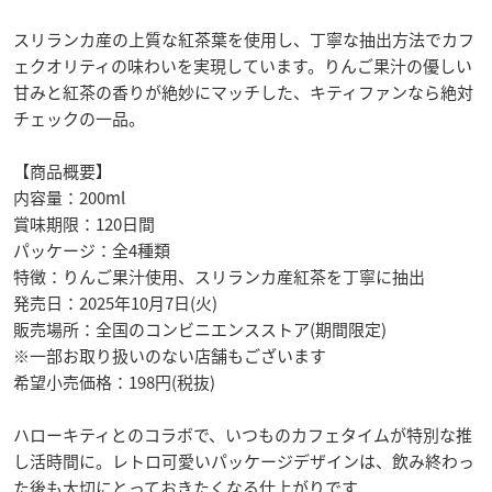
スリランカ産の上質な紅茶葉を使用し、丁寧な抽出方法でカフ
ェクオリティの味わいを実現しています。りんご果汁の優しい
甘みと紅茶の香りが絶妙にマッチした、キティファンなら絶対
チェックの一品。
【商品概要】
内容量：200ml
賞味期限：120日間
パッケージ：全4種類
特徴：りんご果汁使用、スリランカ産紅茶を丁寧に抽出
発売日：2025年10月7日(火)
販売場所：全国のコンビニエンスストア(期間限定)
※一部お取り扱いのない店舗もございます
希望小売価格：198円(税抜)
ハローキティとのコラボで、いつものカフェタイムが特別な推
し活時間に。レトロ可愛いパッケージデザインは、飲み終わっ
た後も大切にとっておきたくなる仕上がりです