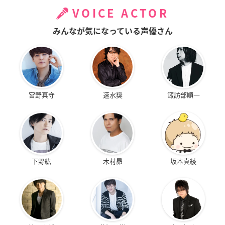
VOICE ACTOR
みんなが気になっている声優さん
宮野真守
速水奨
諏訪部順一
下野紘
木村昴
坂本真綾