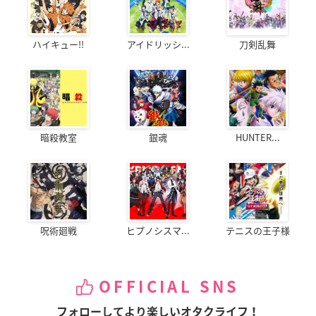
ハイキュー!!
アイドリッシ...
刀剣乱舞
暗殺教室
銀魂
HUNTER...
呪術廻戦
ヒプノシスマ...
テニスの王子様
OFFICIAL SNS
フォローしてより楽しいオタクライフ！