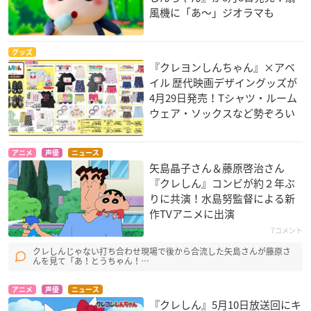
風機に「あ～」ジオラマも
グッズ
『クレヨンしんちゃん』×アベ
イル 歴代映画デザイングッズが
4月29日発売！Tシャツ・ルーム
ウェア・ソックスなど勢ぞろい
アニメ
声優
ニュース
矢島晶子さん＆藤原啓治さん
『クレしん』コンビが約２年ぶ
りに共演！水島努監督による新
作TVアニメに出演
7コメント
クレしんじゃない打ち合わせ現場で後から合流した矢島さんが藤原さ
んを見て「あ！とうちゃん！…
アニメ
声優
ニュース
『クレしん』5月10日放送回にキ