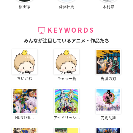
稲田徹
斉藤壮馬
木村昴
KEYWORDS
みんなが注目しているアニメ・作品たち
ちいかわ
キャラ一覧
鬼滅の刃
HUNTER...
アイドリッシ...
刀剣乱舞