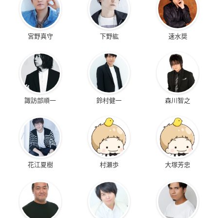
宮野真守
下野紘
速水奨
諏訪部順一
鈴村健一
森川智之
花江夏樹
村瀬歩
大塚芳忠