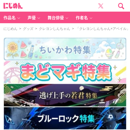
に
じ
め
ん
作品名
声優
舞台俳優
作者名
にじめん
>
グッズ
>
クレヨンしんちゃん
> 「クレヨンしんちゃん×アベイル