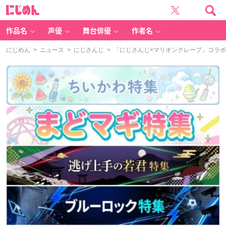
に
じ
め
ん
作品名
声優
舞台俳優
作者名
にじめん
>
ニュース
>
にじさんじ
> 「にじさんじ×マリオンクレープ」コラボ