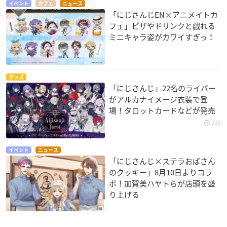
イベント
カフェ
ニュース
「にじさんじEN×アニメイトカ
フェ」ピザやドリンクと戯れる
ミニキャラ姿がカワイすぎっ！
グッズ
「にじさんじ」22名のライバー
がアルカナイメージ衣装で登
場！タロットカードなどが発売
218
イベント
ニュース
「にじさんじ×ステラおばさん
のクッキー」8月10日よりコラ
ボ！加賀美ハヤトらが店頭を盛
り上げる