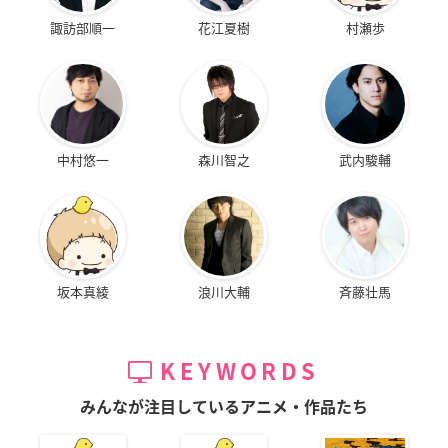
諏訪部順一
花江夏樹
村瀬歩
中村悠一
森川智之
武内駿輔
坂本真綾
浪川大輔
斉藤壮馬
KEYWORDS
みんなが注目しているアニメ・作品たち