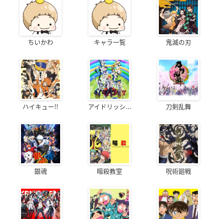
ちいかわ
キャラ一覧
鬼滅の刃
ハイキュー!!
アイドリッシ...
刀剣乱舞
銀魂
暗殺教室
呪術廻戦