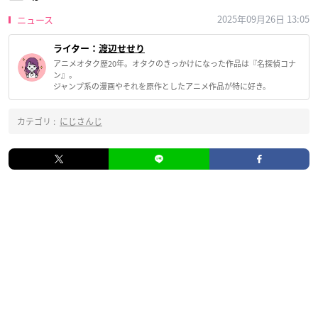
2025年09月26日 13:05
ニュース
ライター：
渡辺せせり
アニメオタク歴20年。オタクのきっかけになった作品は『名探偵コナ
ン』。
ジャンプ系の漫画やそれを原作としたアニメ作品が特に好き。
カテゴリ :
にじさんじ