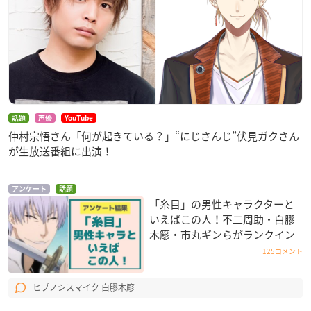
話題
声優
YouTube
仲村宗悟さん「何が起きている？」“にじさんじ”伏見ガクさん
が生放送番組に出演！
アンケート
話題
「糸目」の男性キャラクターと
いえばこの人！不二周助・白膠
木簓・市丸ギンらがランクイン
125コメント
ヒプノシスマイク 白膠木簓