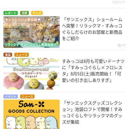
1コメント
レポート
話題
グッズ
「サンエックス」ショールーム
へ突撃！リラックマ・すみっコ
ぐらしだらけのお部屋と新商品
をご紹介
47
食品
ニュース
すみっコは8月も可愛いドーナツ
に「すみっコぐらし×フロレス
タ」8月5日(土)販売開始！「可
愛いの引き出しありすぎ」
イベント
ニュース
「サンエックスグッズコレクシ
ョン」池袋ロフトで開催！すみ
っコぐらしやリラックマのグッ
ズが集結