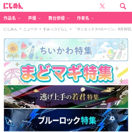
に
じ
め
ん
作品名
声優
舞台俳優
作者名
にじめん
>
ニュース
>
すみっコぐらし
> 「サンエックス×ローソン」9月3