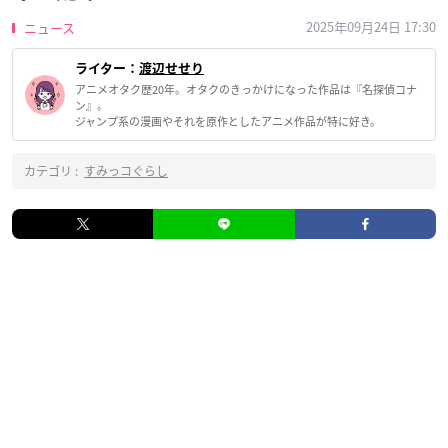
2025年09月24日 17:30
ニュース
ライター：
渡辺せせり
アニメオタク歴20年。オタクのきっかけになった作品は『名探偵コナ
ン』。
ジャンプ系の漫画やそれを原作としたアニメ作品が特に好き。
カテゴリ :
すみっコぐらし