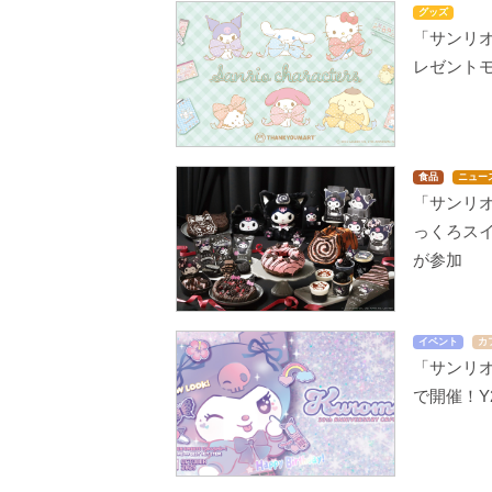
グッズ
「サンリオ
レゼント
食品
ニュー
「サンリ
っくろス
が参加
イベント
カ
「サンリ
で開催！Y