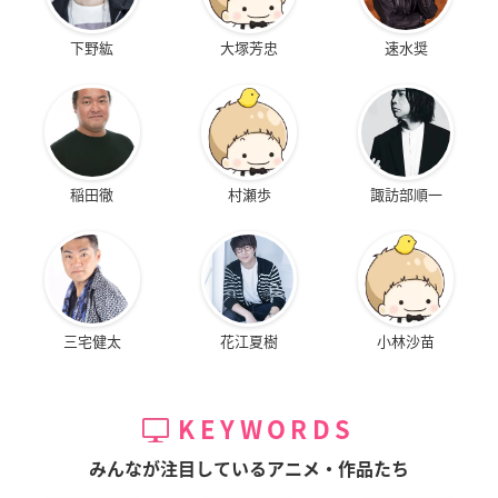
下野紘
大塚芳忠
速水奨
稲田徹
村瀬歩
諏訪部順一
三宅健太
花江夏樹
小林沙苗
KEYWORDS
みんなが注目しているアニメ・作品たち