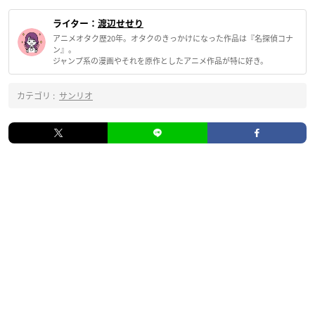
ライター：
渡辺せせり
アニメオタク歴20年。オタクのきっかけになった作品は『名探偵コナ
ン』。
ジャンプ系の漫画やそれを原作としたアニメ作品が特に好き。
カテゴリ :
サンリオ