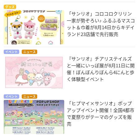
グッズ
「サンリオ」コロコロクリリン
一家が勢ぞろい♪ ふるふるマスコ
ット＆巾着が8月14日からキデイ
ランド23店舗で先行販売
イベント
ニュース
『サンリオ』チアリステイルズ
と一緒にいっぽ展が8月11日に開
催！ぼんぼんりぼんら4にんと歩
く体験型イベント
イベント
ニュース
「ヒプマイ×サンリオ」ポップ
アップイベント開催！全国4都市
で夏祭りがテーマのグッズを販
売