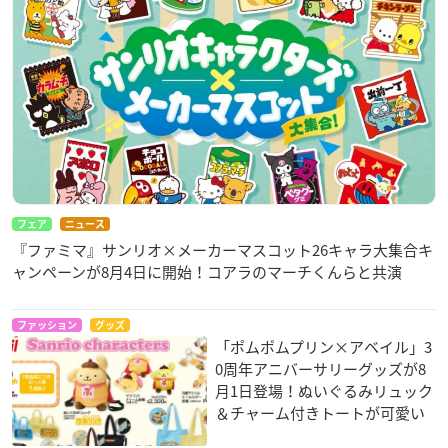
フェア
ニュース
『ファミマ』サンリオ×メーカーマスコット26キャラ大集合キ
ャンペーンが8月4日に開始！コアラのマーチくんらと共演
ファッション
グッズ
「ポムポムプリン×アベイル」3
0周年アニバーサリーグッズが8
月1日登場！ぬいぐるみリュック
＆チャーム付きトートが可愛い