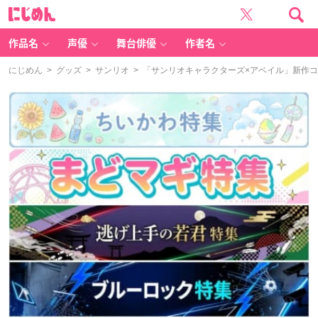
に
じ
め
ん
作品名
声優
舞台俳優
作者名
にじめん
>
グッズ
>
サンリオ
> 「サンリオキャラクターズ×アベイル」新作コ