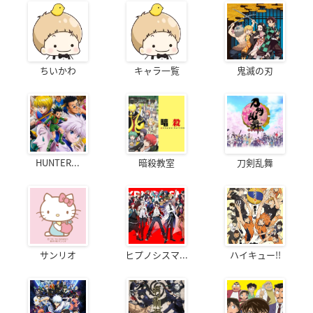
ちいかわ
キャラ一覧
鬼滅の刃
HUNTER...
暗殺教室
刀剣乱舞
サンリオ
ヒプノシスマ...
ハイキュー!!