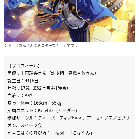
引用：『あんさんぶるスターズ！！』アプリ
【プロフィール】
声優：土田玲央さん（幼少期：高橋李依さん）
誕生日：4月6日
年齢：17歳（ES2年目 4/1時点）
血液型：A型
身長／体重：168cm／55kg
所属ユニット：Knights（リーダー）
参加サークル：ティーパーティ／Kaori、アーカイブス／ビブリ
オン、スイーツ会
司→こはくの呼び方：「桜河」「こはくん」