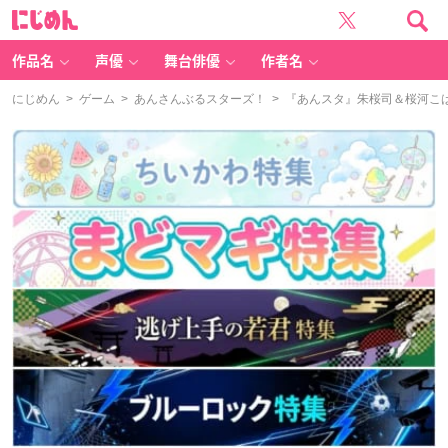
に
じ
め
ん
作品名
声優
舞台俳優
作者名
にじめん
>
ゲーム
>
あんさんぶるスターズ！
> 『あんスタ』朱桜司＆桜河こ