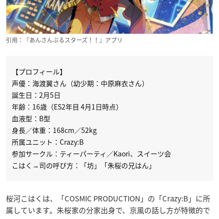
引用：『あんさんぶるスターズ！！』アプリ
【プロフィール】
声優：海渡翼さん（幼少期：中原麻衣さん）
誕生日：2月5日
年齢：16歳（ES2年目 4月1日時点）
血液型：B型
身長／体重：168cm／52kg
所属ユニット：Crazy:B
参加サークル：ティーパーティ／Kaori、スイーツ会
こはく→司の呼び方：「坊」「朱桜の兄はん」
桜河こはくは、「COSMIC PRODUCTION」の「Crazy:B」に所
属しています。朱桜家の分家出身で、京風の話し方が特徴的で