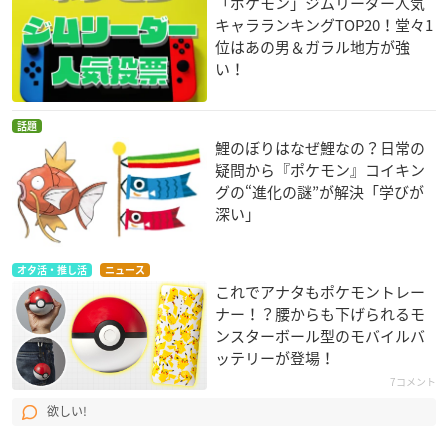
「ポケモン」ジムリーダー人気
キャラランキングTOP20！堂々1
位はあの男＆ガラル地方が強
い！
話題
鯉のぼりはなぜ鯉なの？日常の
疑問から『ポケモン』コイキン
グの“進化の謎”が解決「学びが
深い」
オタ活・推し活
ニュース
これでアナタもポケモントレー
ナー！？腰からも下げられるモ
ンスターボール型のモバイルバ
ッテリーが登場！
7コメント
欲しい!