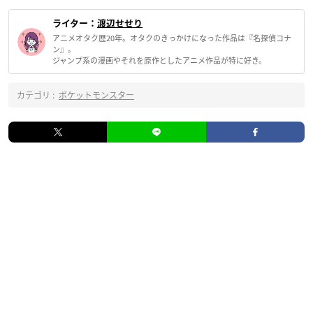
ライター：
渡辺せせり
アニメオタク歴20年。オタクのきっかけになった作品は『名探偵コナ
ン』。
ジャンプ系の漫画やそれを原作としたアニメ作品が特に好き。
カテゴリ :
ポケットモンスター