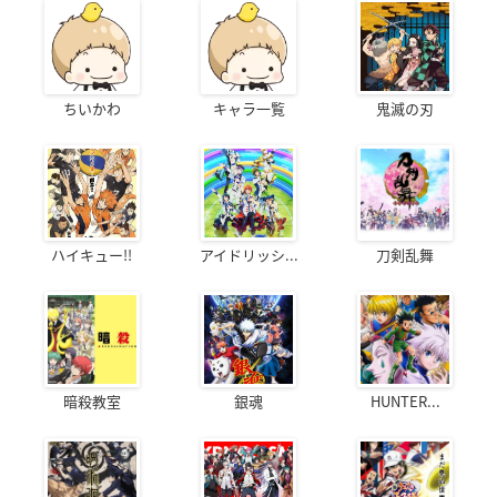
ちいかわ
キャラ一覧
鬼滅の刃
ハイキュー!!
アイドリッシ...
刀剣乱舞
暗殺教室
銀魂
HUNTER...