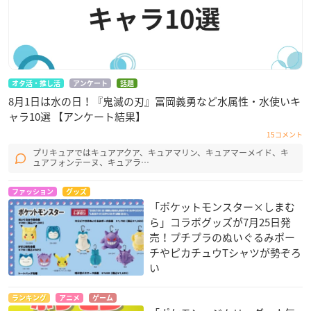
オタ活・推し活
アンケート
話題
8月1日は水の日！『鬼滅の刃』冨岡義勇など水属性・水使いキ
ャラ10選 【アンケート結果】
15コメント
プリキュアではキュアアクア、キュアマリン、キュアマーメイド、キ
ュアフォンテーヌ、キュアラ…
ファッション
グッズ
「ポケットモンスター×しまむ
ら」コラボグッズが7月25日発
売！プチプラのぬいぐるみポー
チやピカチュウTシャツが勢ぞろ
い
ランキング
アニメ
ゲーム