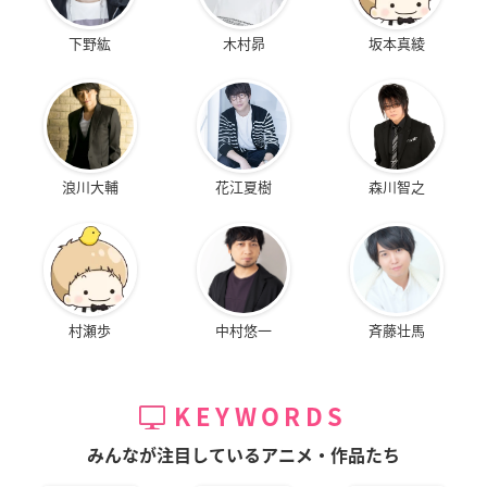
下野紘
木村昴
坂本真綾
浪川大輔
花江夏樹
森川智之
村瀬歩
中村悠一
斉藤壮馬
KEYWORDS
みんなが注目しているアニメ・作品たち