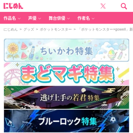
に
じ
め
ん
作品名
声優
舞台俳優
作者名
にじめん
>
グッズ
>
ポケットモンスター
> 「ポケットモンスター×gowel