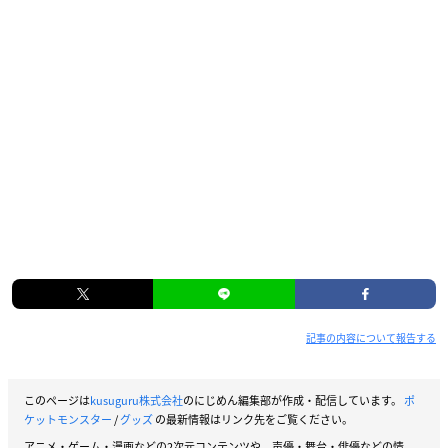
記事の内容について報告する
このページは
kusuguru株式会社
のにじめん編集部が作成・配信しています。
ポ
ケットモンスター
/
グッズ
の最新情報はリンク先をご覧ください。
アニメ・ゲーム・漫画などの2次元コンテンツや、声優・舞台・俳優などの情