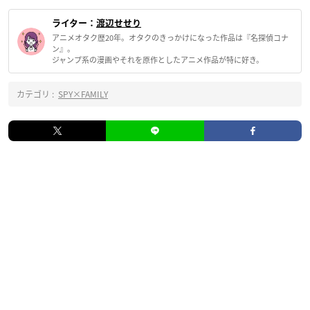
ライター：
渡辺せせり
アニメオタク歴20年。オタクのきっかけになった作品は『名探偵コナ
ン』。
ジャンプ系の漫画やそれを原作としたアニメ作品が特に好き。
カテゴリ :
SPY×FAMILY