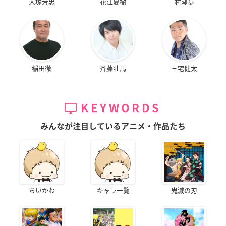
大塚芳忠
花江夏樹
村瀬歩
稲田徹
斉藤壮馬
三宅健太
KEYWORDS
みんなが注目しているアニメ・作品たち
ちいかわ
キャラ一覧
鬼滅の刃