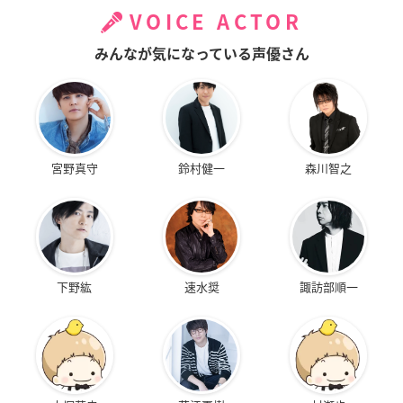
VOICE ACTOR
みんなが気になっている声優さん
宮野真守
鈴村健一
森川智之
下野紘
速水奨
諏訪部順一