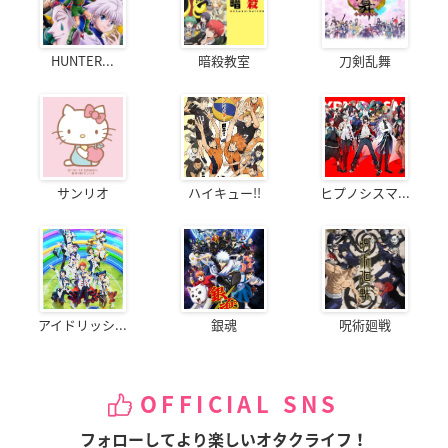
HUNTER...
暗殺教室
刀剣乱舞
サンリオ
ハイキュー!!
ヒプノシスマ...
アイドリッシ...
銀魂
呪術廻戦
OFFICIAL SNS
フォローしてより楽しいオタクライフ！