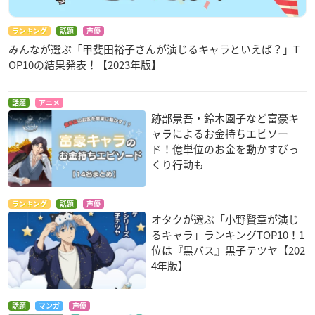
ランキング
話題
声優
みんなが選ぶ「甲斐田裕子さんが演じるキャラといえば？」T
OP10の結果発表！【2023年版】
話題
アニメ
跡部景吾・鈴木園子など富豪キ
ャラによるお金持ちエピソー
ド！億単位のお金を動かすびっ
くり行動も
ランキング
話題
声優
オタクが選ぶ「小野賢章が演じ
るキャラ」ランキングTOP10！1
位は『黒バス』黒子テツヤ【202
4年版】
話題
マンガ
声優