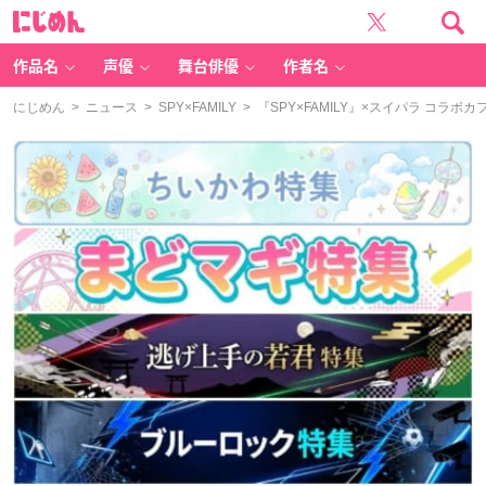
に
じ
め
ん
作品名
声優
舞台俳優
作者名
にじめん
>
ニュース
>
SPY×FAMILY
> 『SPY×FAMILY』×スイパラ コ