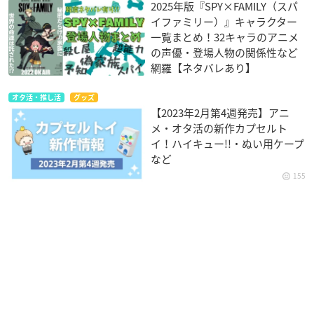
2025年版『SPY×FAMILY（スパ
イファミリー）』キャラクター
一覧まとめ！32キャラのアニメ
の声優・登場人物の関係性など
網羅【ネタバレあり】
オタ活・推し活
グッズ
【2023年2月第4週発売】アニ
メ・オタ活の新作カプセルト
イ！ハイキュー!!・ぬい用ケープ
など
155