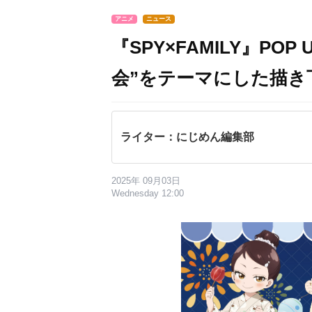
アニメ
ニュース
『SPY×FAMILY』PO
会”をテーマにした描き
ライター：にじめん編集部
2025年 09月03日
Wednesday 12:00