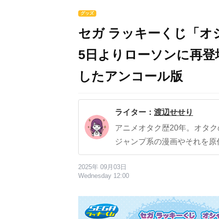
グッズ
セガ ラッキーくじ「オシ
5日よりローソンに再登
したアンコール版
ライター：
渡辺せせり
アニメオタク歴20年。オタ
ジャンプ系の漫画やそれを原
2025年 09月03日
Wednesday 12:00