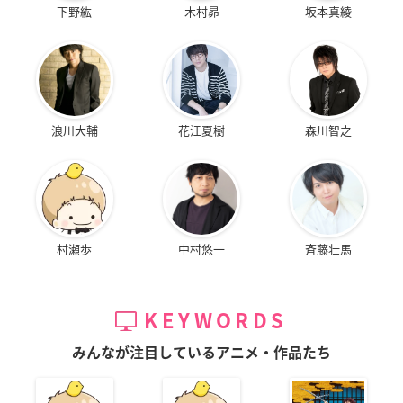
下野紘
木村昴
坂本真綾
浪川大輔
花江夏樹
森川智之
村瀬歩
中村悠一
斉藤壮馬
KEYWORDS
みんなが注目しているアニメ・作品たち