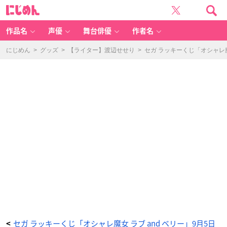
セ
に
ガ
じ
ラ
め
ッ
ん
キ
ー
作品名
声優
舞台俳優
作者名
く
じ
「オ
シ
にじめん
>
グッズ
>
【ライター】渡辺せせり
>
セガ ラッキーくじ「オシャレ
ャ
レ
魔
女
ラ
ブ
a
n
d
ベ
リ
ー
～
ア
ン
コ
ー
ル
～」
F
賞：
ま
た
あ
え
た
ね
♪
オ
シ
ャ
レ
ま
ほ
セガ ラッキーくじ「オシャレ魔女 ラブ and ベリー」9月5日
<
う