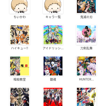
ちいかわ
キャラ一覧
鬼滅の刃
ハイキュー!!
アイドリッシ...
刀剣乱舞
暗殺教室
銀魂
HUNTER...