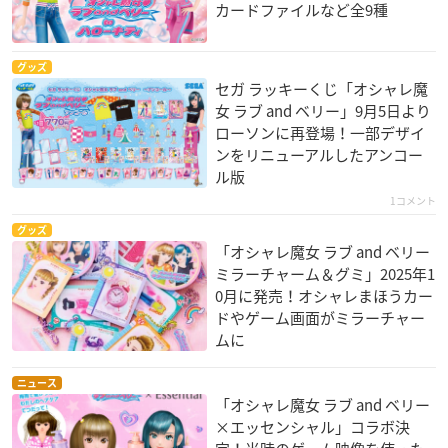
カードファイルなど全9種
グッズ
セガ ラッキーくじ「オシャレ魔
女 ラブ and ベリー」9月5日より
ローソンに再登場！一部デザイ
ンをリニューアルしたアンコー
ル版
1コメント
グッズ
「オシャレ魔女 ラブ and ベリー
ミラーチャーム＆グミ」2025年1
0月に発売！オシャレまほうカー
ドやゲーム画面がミラーチャー
ムに
ニュース
「オシャレ魔女 ラブ and ベリー
×エッセンシャル」コラボ決