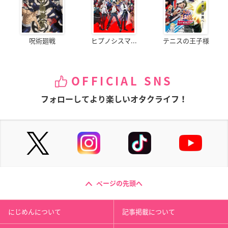
呪術廻戦
ヒプノシスマ...
テニスの王子様
OFFICIAL SNS
フォローしてより楽しいオタクライフ！
ページの先頭へ
にじめんについて
記事掲載について