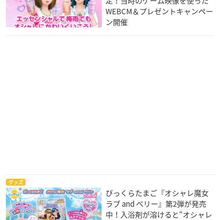
定！当時のゲーム映像を使った
WEBCM＆プレゼントキャンペー
ン開催
グッズ
びっくらたまご『オシャレ魔女
ラブ and ベリー』第2弾が発売
中！入浴剤が溶けると“オシャレ