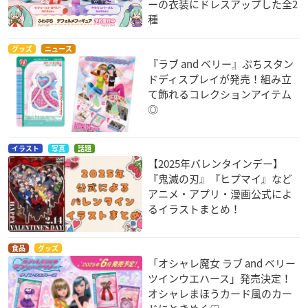
ーの衣装にドレスアップした全2
種
グッズ
ニュース
『ラブ and ベリー』ぷちスタン
ドディスプレイが発売！組み立
て飾れるコレクションアイテム
◎
イラスト
写真
話題
【2025年バレンタインデー】
『鬼滅の刃』『ヒプマイ』など
アニメ・アプリ・漫画公式によ
るイラストまとめ！
食品
グッズ
「オシャレ魔女 ラブ and ベリー
ツインウエハース」発売決定！
オシャレまほうカード風のカー