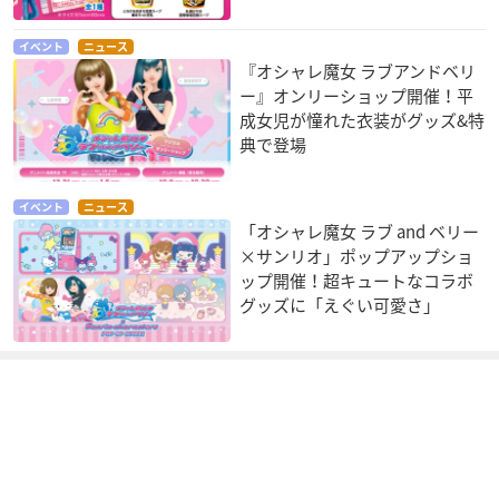
イベント
ニュース
『オシャレ魔女 ラブアンドベリ
ー』オンリーショップ開催！平
成女児が憧れた衣装がグッズ&特
典で登場
イベント
ニュース
「オシャレ魔女 ラブ and ベリー
×サンリオ」ポップアップショ
ップ開催！超キュートなコラボ
グッズに「えぐい可愛さ」