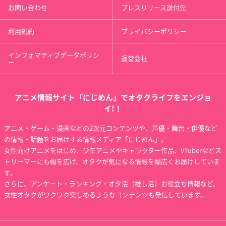
お問い合わせ
プレスリリース送付先
利用規約
プライバシーポリシー
インフォマティブデータポリシ
運営会社
ー
アニメ情報サイト「にじめん」でオタクライフをエンジョ
イ!！
アニメ・ゲーム・漫画などの2次元コンテンツや、声優・舞台・俳優など
の情報・話題をお届けする情報メディア「にじめん」。
女性向けアニメをはじめ、少年アニメやキャラクター作品、VTuberなどス
トリーマーにも幅を広げ、オタクが気になる情報を幅広くお届けしていま
す。
さらに、アンケート・ランキング・オタ活（推し活）お役立ち情報など、
女性オタクがワクワク楽しめるようなコンテンツも発信しています。