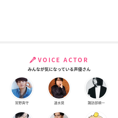
VOICE ACTOR
みんなが気になっている声優さん
宮野真守
速水奨
諏訪部順一