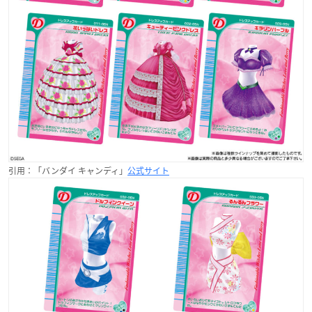
引用：「バンダイ キャンディ」
公式サイト