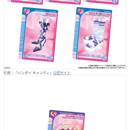
引用：「バンダイ キャンディ」
公式サイト