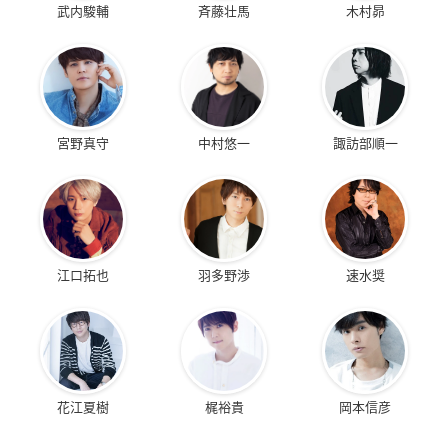
武内駿輔
斉藤壮馬
木村昴
宮野真守
中村悠一
諏訪部順一
江口拓也
羽多野渉
速水奨
花江夏樹
梶裕貴
岡本信彦