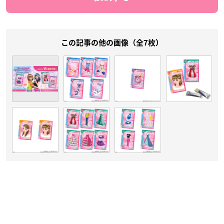
この記事の他の画像（全7枚）