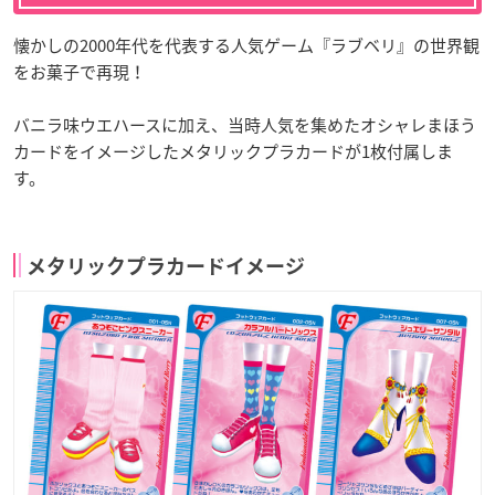
懐かしの2000年代を代表する人気ゲーム『ラブベリ』の世界観
をお菓子で再現！
バニラ味ウエハースに加え、当時人気を集めたオシャレまほう
カードをイメージしたメタリックプラカードが1枚付属しま
す。
メタリックプラカードイメージ