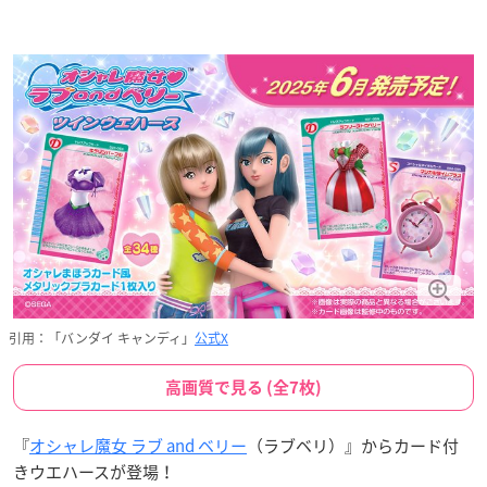
引用：「バンダイ キャンディ」
公式X
高画質で見る (全7枚)
『
オシャレ魔女 ラブ and ベリー
（ラブベリ）』からカード付
きウエハースが登場！