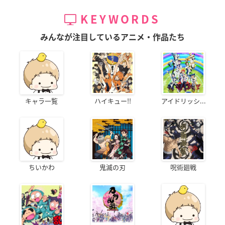
KEYWORDS
みんなが注目しているアニメ・作品たち
キャラ一覧
ハイキュー!!
アイドリッシ...
ちいかわ
鬼滅の刃
呪術廻戦