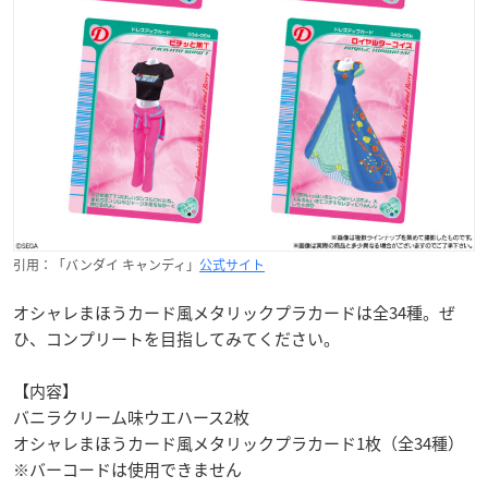
引用：「バンダイ キャンディ」
公式サイト
オシャレまほうカード風メタリックプラカードは全34種。ぜ
ひ、コンプリートを目指してみてください。
【内容】
バニラクリーム味ウエハース2枚
オシャレまほうカード風メタリックプラカード1枚（全34種）
※バーコードは使用できません