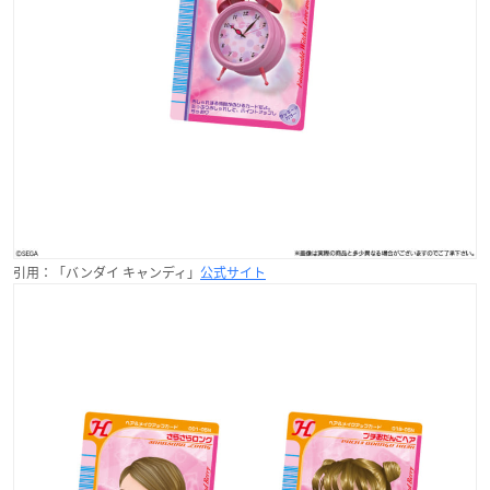
引用：「バンダイ キャンディ」
公式サイト