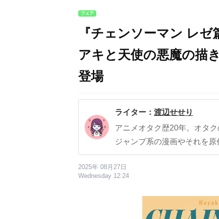
フェア
『チェンソーマン レゼ
アキと天使の悪魔の描
登場
ライター：
渡辺せせり
アニメオタク歴20年。オタ
ジャンプ系の漫画やそれを原
2025年 08月27日
Wednesday 12:24