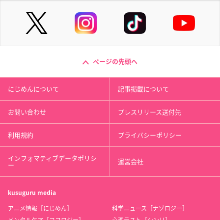
ページの先頭へ
にじめんについて
記事掲載について
お問い合わせ
プレスリリース送付先
利用規約
プライバシーポリシー
インフォマティブデータポリシ
運営会社
ー
kusuguru
media
アニメ情報［にじめん］
科学ニュース［ナゾロジー］