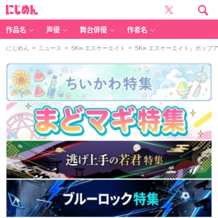
に
じ
め
ん
作品名
声優
舞台俳優
作者名
にじめん
>
ニュース
>
SK∞ エスケーエイト
> SK∞ エスケーエイト』ポッ