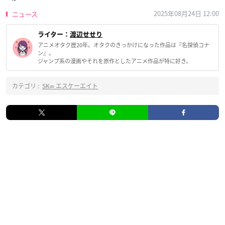
2025年08月24日 12:00
ニュース
ライター：
渡辺せせり
アニメオタク歴20年。オタクのきっかけになった作品は『名探偵コナ
ン』。
ジャンプ系の漫画やそれを原作としたアニメ作品が特に好き。
カテゴリ :
SK∞ エスケーエイト