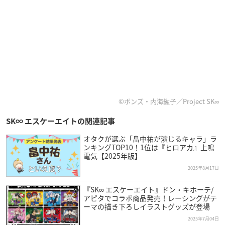
©ボンズ・内海紘子／Project SK∞
SK∞ エスケーエイトの関連記事
オタクが選ぶ「畠中祐が演じるキャラ」ラ
ンキングTOP10！1位は『ヒロアカ』上鳴
電気【2025年版】
2025年8月17日
『SK∞ エスケーエイト』ドン・キホーテ/
アピタでコラボ商品発売！レーシングがテ
ーマの描き下ろしイラストグッズが登場
2025年7月04日