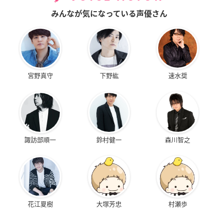
みんなが気になっている声優さん
宮野真守
下野紘
速水奨
諏訪部順一
鈴村健一
森川智之
花江夏樹
大塚芳忠
村瀬歩