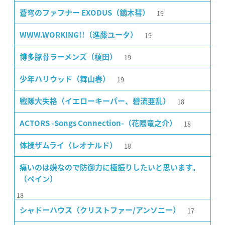
19
蒼穹のファフナー EXODUS（鏑木彗）
19
WWW.WORKING!!（進藤ユータ）
19
博多豚骨ラーメンズ（榎田）
19
少年ハリウッド（舞山春）
18
戦隊大失格（イエローキーパー、碧流亜乱）
18
ACTORS -Songs Connection-（花隈竜之介）
18
体操ザムライ（レオナルド）
痛いのは嫌なので防御力に極振りしたいと思います。
（ペイン）
18
17
シャドーハウス（クリストファー/アンソニー）