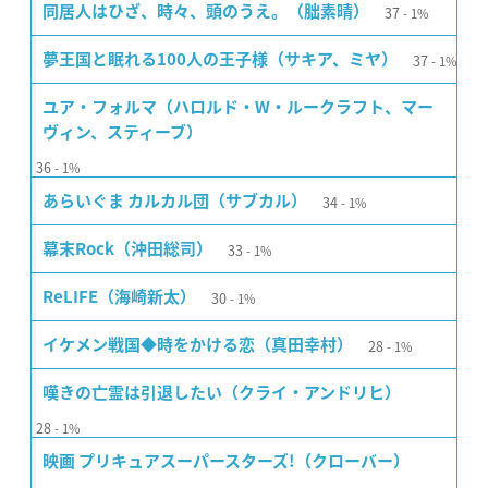
37
同居人はひざ、時々、頭のうえ。（朏素晴）
1%
37
夢王国と眠れる100人の王子様（サキア、ミヤ）
1%
ユア・フォルマ（ハロルド・W・ルークラフト、マー
ヴィン、スティーブ）
36
1%
34
あらいぐま カルカル団（サブカル）
1%
33
幕末Rock（沖田総司）
1%
30
ReLIFE（海崎新太）
1%
28
イケメン戦国◆時をかける恋（真田幸村）
1%
嘆きの亡霊は引退したい（クライ・アンドリヒ）
28
1%
映画 プリキュアスーパースターズ!（クローバー）