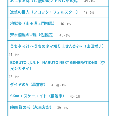
49
おじゃる丸（17歳の坂ノ上おじゃる丸）
1%
48
進撃の巨人（フロック・フォルスター）
1%
46
地獄楽（山田浅ェ門桐馬）
1%
45
斉木楠雄のΨ難（佐藤広）
1%
うちタマ?! 〜うちのタマ知りませんか?〜（山田ポチ）
44
1%
BORUTO-ボルト- NARUTO NEXT GENERATIONS（奈
良シカダイ）
42
1%
41
票
ダイヤのA（轟雷市）
1%
40
SK∞ エスケーエイト（菊池忠）
1%
39
映画 聲の形（永束友宏）
1%