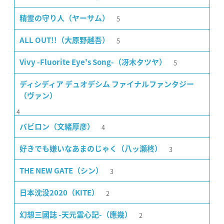
5
精霊の守り人（ヤーサム）
5
ALL OUT!!（大原野越吾）
5
Vivy -Fluorite Eye's Song-（冴木タツヤ）
ディシディア デュオデシム ファイナルファンタジー
（ヴァン）
4
4
バビロン（文緒厚彦）
3
好きでも嫌いなあまのじゃく（八ッ瀬柊）
3
THE NEW GATE（シン）
2
日本沈没2020（KITE）
2
幻想三國誌 -天元霊心記-（應幾）