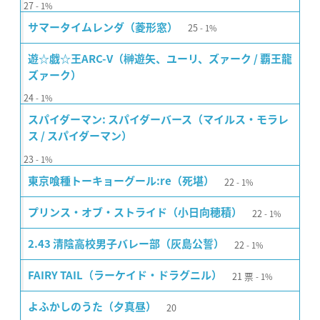
27
1%
25
サマータイムレンダ（菱形窓）
1%
遊☆戯☆王ARC-V（榊遊矢、ユーリ、ズァーク / 覇王龍
ズァーク）
24
1%
スパイダーマン: スパイダーバース（マイルス・モラレ
ス / スパイダーマン）
23
1%
22
東京喰種トーキョーグール:re（死堪）
1%
22
プリンス・オブ・ストライド（小日向穂積）
1%
22
2.43 清陰高校男子バレー部（灰島公誓）
1%
21
票
FAIRY TAIL（ラーケイド・ドラグニル）
1%
20
よふかしのうた（夕真昼）