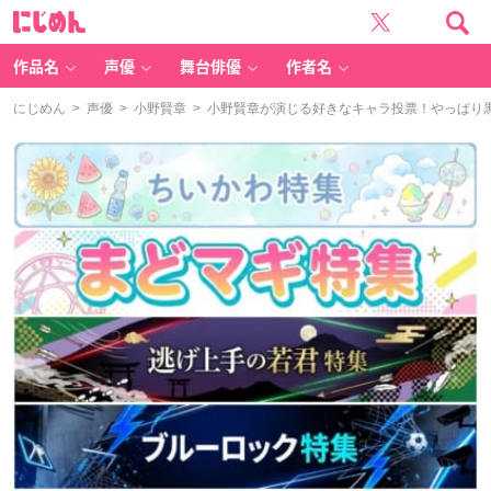
に
じ
め
ん
作品名
声優
舞台俳優
作者名
にじめん
>
声優
>
小野賢章
> 小野賢章が演じる好きなキャラ投票！やっぱり