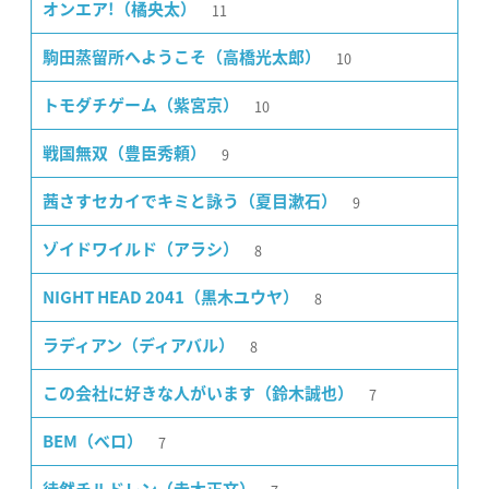
11
オンエア!（橘央太）
10
駒田蒸留所へようこそ（高橋光太郎）
10
トモダチゲーム（紫宮京）
9
戦国無双（豊臣秀頼）
9
茜さすセカイでキミと詠う（夏目漱石）
8
ゾイドワイルド（アラシ）
8
NIGHT HEAD 2041（黒木ユウヤ）
8
ラディアン（ディアバル）
7
この会社に好きな人がいます（鈴木誠也）
7
BEM（ベロ）