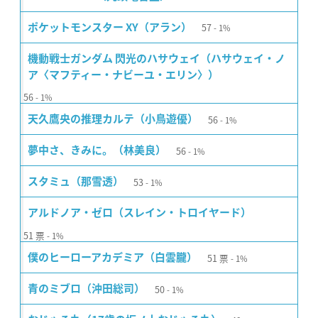
57
ポケットモンスター XY（アラン）
1%
機動戦士ガンダム 閃光のハサウェイ（ハサウェイ・ノ
ア〈マフティー・ナビーユ・エリン〉）
56
1%
56
天久鷹央の推理カルテ（小鳥遊優）
1%
56
夢中さ、きみに。（林美良）
1%
53
スタミュ（那雪透）
1%
アルドノア・ゼロ（スレイン・トロイヤード）
51
票
1%
51
票
僕のヒーローアカデミア（白雲朧）
1%
50
青のミブロ（沖田総司）
1%