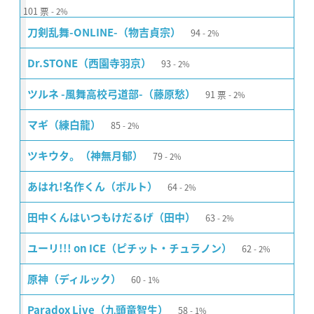
101
票
2%
94
刀剣乱舞-ONLINE-（物吉貞宗）
2%
93
Dr.STONE（西園寺羽京）
2%
91
票
ツルネ -風舞高校弓道部-（藤原愁）
2%
85
マギ（練白龍）
2%
79
ツキウタ。（神無月郁）
2%
64
あはれ!名作くん（ボルト）
2%
63
田中くんはいつもけだるげ（田中）
2%
62
ユーリ!!! on ICE（ピチット・チュラノン）
2%
60
原神（ディルック）
1%
58
Paradox Live（九頭竜智生）
1%