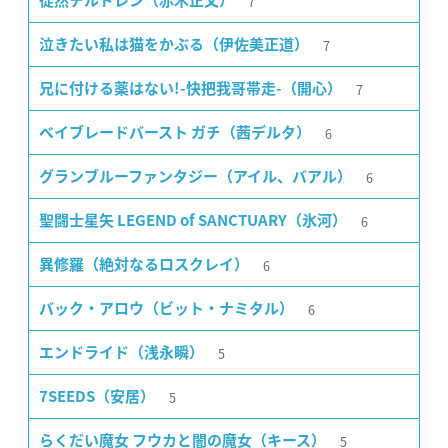
7
徒然チルドレン（赤木正文）
7
泣きたい私は猫をかぶる（伊佐美正道）
7
兄に付ける薬はない!-快把我哥帯走-（開心）
6
ベイブレードバースト ガチ（茜デルタ）
6
グランブルーファンタジー（アイル、バアル）
6
聖闘士星矢 LEGEND of SANCTUARY（氷河）
6
異修羅（絶対なるロスクレイ）
6
バック・アロウ（ビット・ナミタル）
5
エンドライド（浅永瞬）
5
7SEEDS（安居）
5
らくだい魔女 フウカと闇の魔女（キース）