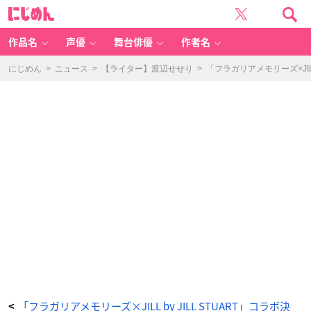
「フ
に
ラ
じ
メ
め
モ
ん
×
JI
作品名
声優
舞台俳優
作者名
LL
b
y
JI
にじめん
>
ニュース
>
【ライター】渡辺せせり
>
「フラガリアメモリーズ×JIL
LL
S
T
U
A
R
T」
R
E
D
B
O
U
Q
U
E
T
×
フ
リ
ル
ト
ー
ト
バ
ッ
グ
＆
ス
カ
ー
フ
セ
ッ
「フラガリアメモリーズ×JILL by JILL STUART」コラボ決
<
ト