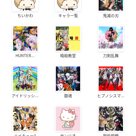
ちいかわ
キャラ一覧
鬼滅の刃
HUNTER...
暗殺教室
刀剣乱舞
アイドリッシ...
銀魂
ヒプノシスマ...
ハイキュー!!
サンリオ
呪術廻戦