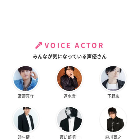
VOICE ACTOR
みんなが気になっている声優さん
宮野真守
速水奨
下野紘
鈴村健一
諏訪部順一
森川智之