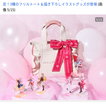
-
定！3種のフリルトート＆描き下ろしイラストグッズが登場
(画
ア
ニ
メ
像 5/15)
情
報
サ
イ
5/15
ト
に
じ
め
ん