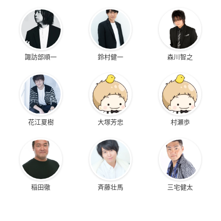
諏訪部順一
鈴村健一
森川智之
花江夏樹
大塚芳忠
村瀬歩
稲田徹
斉藤壮馬
三宅健太