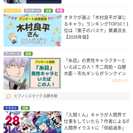
ランキング
アンケート
話題
声優
オタクが選ぶ「木村良平が演じ
るキャラ」ランキングTOP10！1
位は『黒子のバスケ』黄瀬涼太
【2026年版】
アンケート
話題
「糸目」の男性キャラクターと
いえばこの人！不二周助・白膠
木簓・市丸ギンらがランクイン
125コメント
ヒプノシスマイク 白膠木簓
イラスト
話題
「入間くん」キャラが人間界で
仕事をしていたら？作者によるif
人間界イラストに「供給過多」