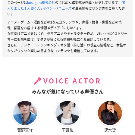
このページは
kusuguru株式会社
のにじめん編集部が作成・配信しています。
魔
入りました！入間くん
/
イベント
/
ニュース
の最新情報はリンク先をご覧くださ
い。
アニメ・ゲーム・漫画などの2次元コンテンツや、声優・舞台・俳優などの情
報・話題をお届けする情報メディア「にじめん」。
女性向けアニメをはじめ、少年アニメやキャラクター作品、VTuberなどストリー
マーにも幅を広げ、オタクが気になる情報を幅広くお届けしています。
さらに、アンケート・ランキング・オタ活（推し活）お役立ち情報など、女性オ
タクがワクワク楽しめるようなコンテンツも発信しています。
VOICE ACTOR
みんなが気になっている声優さん
宮野真守
下野紘
速水奨