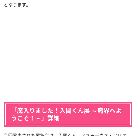
となります。
「魔入りました！入間くん展 ～魔界へよ
うこそ！～」詳細
今回発表された展覧会は、入間くん、アスモデウス・アリス、