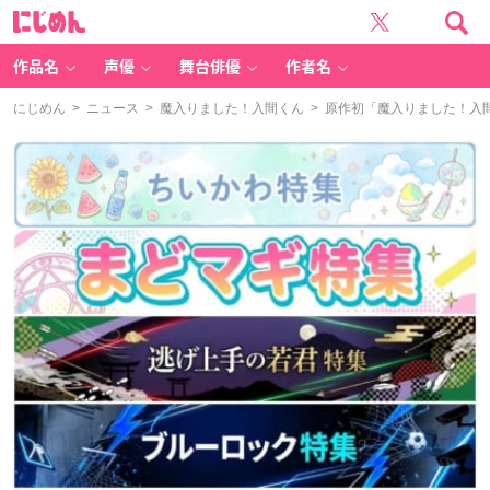
に
じ
め
ん
作品名
声優
舞台俳優
作者名
にじめん
>
ニュース
>
魔入りました！入間くん
> 原作初「魔入りました！入