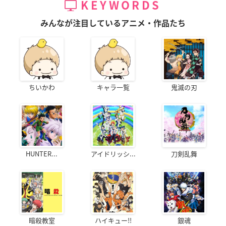
KEYWORDS
みんなが注目しているアニメ・作品たち
ちいかわ
キャラ一覧
鬼滅の刃
HUNTER...
アイドリッシ...
刀剣乱舞
暗殺教室
ハイキュー!!
銀魂