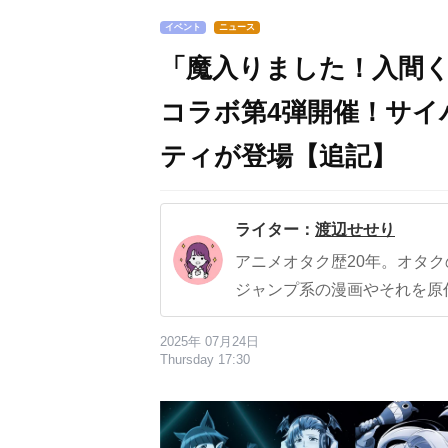
イベント
ニュース
「魔入りました！入間く
コラボ第4弾開催！サ
ティが登場【追記】
ライター：
渡辺せせり
アニメオタク歴20年。オタ
ジャンプ系の漫画やそれを原
2025年 07月24日
Thursday 17:30