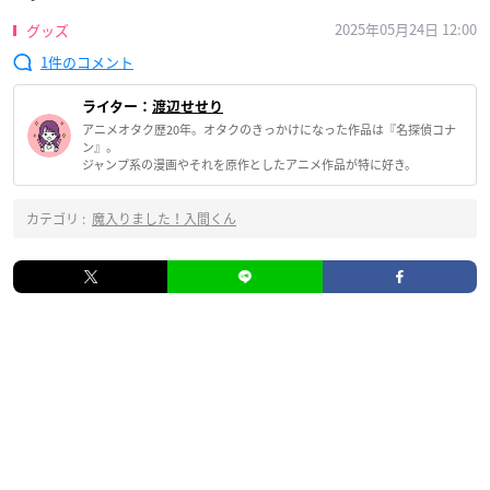
2025年05月24日 12:00
グッズ
1
ライター：
渡辺せせり
アニメオタク歴20年。オタクのきっかけになった作品は『名探偵コナ
ン』。
ジャンプ系の漫画やそれを原作としたアニメ作品が特に好き。
カテゴリ :
魔入りました！入間くん