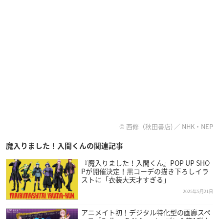
© 西修（秋田書店) ／ NHK・NEP
魔入りました！入間くんの関連記事
『魔入りました！入間くん』POP UP SHO
Pが開催決定！黒コーデの描き下ろしイラ
ストに「衣装大天才すぎる」
2025年5月21日
アニメイト初！デジタル特化型の画廊スペ