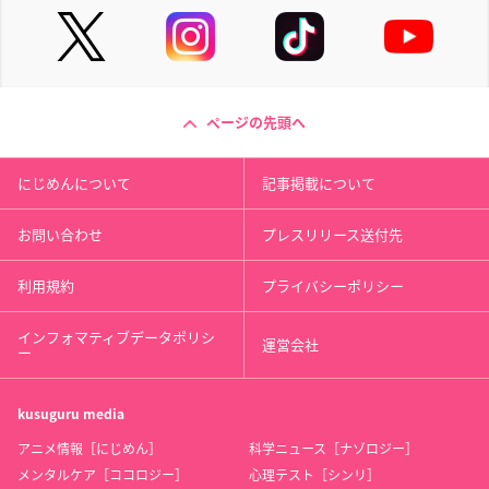
ページの先頭へ
にじめんについて
記事掲載について
お問い合わせ
プレスリリース送付先
利用規約
プライバシーポリシー
インフォマティブデータポリシ
運営会社
ー
kusuguru
media
アニメ情報［にじめん］
科学ニュース［ナゾロジー］
メンタルケア［ココロジー］
心理テスト［シンリ］