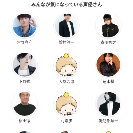
みんなが気になっている声優さん
宮野真守
鈴村健一
森川智之
下野紘
大塚芳忠
速水奨
稲田徹
村瀬歩
諏訪部順一