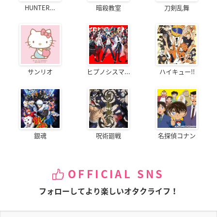
HUNTER...
暗殺教室
刀剣乱舞
サンリオ
ヒプノシスマ...
ハイキュー!!
銀魂
呪術廻戦
名探偵コナン
OFFICIAL SNS
フォローしてより楽しいオタクライフ！