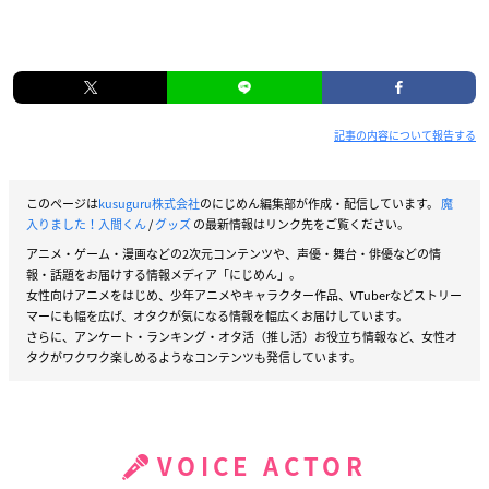
記事の内容について報告する
このページは
kusuguru株式会社
のにじめん編集部が作成・配信しています。
魔
入りました！入間くん
/
グッズ
の最新情報はリンク先をご覧ください。
アニメ・ゲーム・漫画などの2次元コンテンツや、声優・舞台・俳優などの情
報・話題をお届けする情報メディア「にじめん」。
女性向けアニメをはじめ、少年アニメやキャラクター作品、VTuberなどストリー
マーにも幅を広げ、オタクが気になる情報を幅広くお届けしています。
さらに、アンケート・ランキング・オタ活（推し活）お役立ち情報など、女性オ
タクがワクワク楽しめるようなコンテンツも発信しています。
VOICE ACTOR