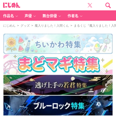
に
じ
め
ん
作品名
声優
舞台俳優
作者名
にじめん
>
グッズ
>
魔入りました！入間くん
> まるくじ『魔入りました！入