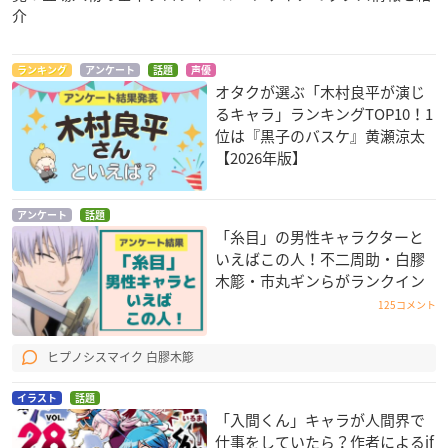
介
ランキング
アンケート
話題
声優
オタクが選ぶ「木村良平が演じ
るキャラ」ランキングTOP10！1
位は『黒子のバスケ』黄瀬涼太
【2026年版】
アンケート
話題
「糸目」の男性キャラクターと
いえばこの人！不二周助・白膠
木簓・市丸ギンらがランクイン
125コメント
ヒプノシスマイク 白膠木簓
イラスト
話題
「入間くん」キャラが人間界で
仕事をしていたら？作者によるif