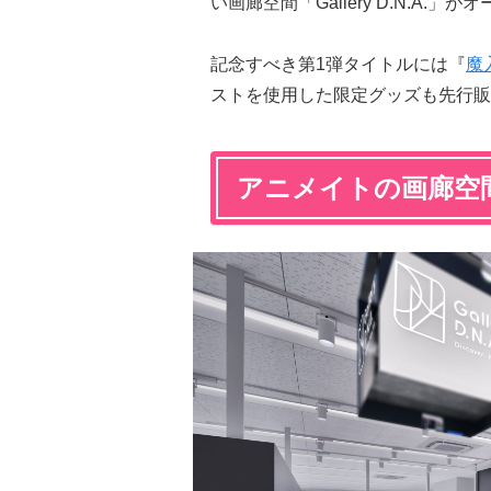
い画廊空間「Gallery D.N.A.」
記念すべき第1弾タイトルには『
魔
ストを使用した限定グッズも先行販
アニメイトの画廊空間「G