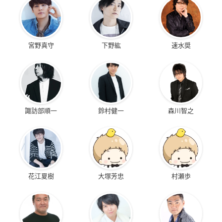
宮野真守
下野紘
速水奨
諏訪部順一
鈴村健一
森川智之
花江夏樹
大塚芳忠
村瀬歩