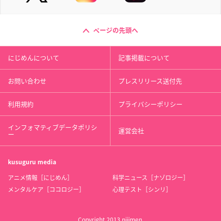
ページの先頭へ
にじめんについて
記事掲載について
お問い合わせ
プレスリリース送付先
利用規約
プライバシーポリシー
インフォマティブデータポリシ
運営会社
ー
kusuguru
media
アニメ情報［にじめん］
科学ニュース［ナゾロジー］
メンタルケア［ココロジー］
心理テスト［シンリ］
Copyright 2013 nijimen.