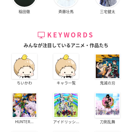
稲田徹
斉藤壮馬
三宅健太
KEYWORDS
みんなが注目しているアニメ・作品たち
ちいかわ
キャラ一覧
鬼滅の刃
HUNTER...
アイドリッシ...
刀剣乱舞