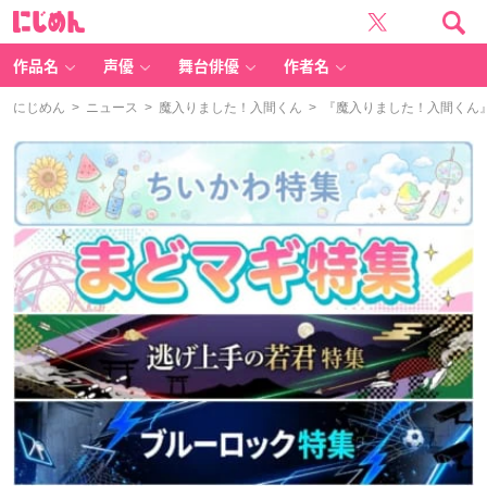
に
じ
め
ん
作品名
声優
舞台俳優
作者名
にじめん
>
ニュース
>
魔入りました！入間くん
> 『魔入りました！入間くん