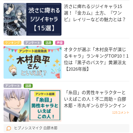
渋さに痺れるジジイキャラ15
選！『金カム』土方、『ワン
ピ』レイリーなどの魅力とは？
ランキング
アンケート
話題
声優
オタクが選ぶ「木村良平が演じ
るキャラ」ランキングTOP10！1
位は『黒子のバスケ』黄瀬涼太
【2026年版】
アンケート
話題
「糸目」の男性キャラクターと
いえばこの人！不二周助・白膠
木簓・市丸ギンらがランクイン
125コメント
ヒプノシスマイク 白膠木簓