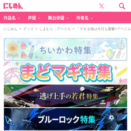
に
じ
め
ん
作品名
声優
舞台俳優
作者名
にじめん
>
グッズ
>
しまむら・アベイル
> 「デキる猫は今日も憂鬱×アベイ