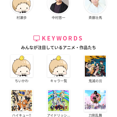
村瀬歩
中村悠一
斉藤壮馬
KEYWORDS
みんなが注目しているアニメ・作品たち
ちいかわ
キャラ一覧
鬼滅の刃
ハイキュー!!
アイドリッシ...
刀剣乱舞