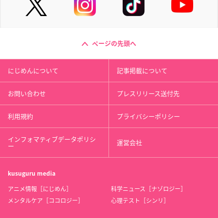
ページの先頭へ
にじめんについて
記事掲載について
お問い合わせ
プレスリリース送付先
利用規約
プライバシーポリシー
インフォマティブデータポリシ
運営会社
ー
kusuguru
media
アニメ情報［にじめん］
科学ニュース［ナゾロジー］
メンタルケア［ココロジー］
心理テスト［シンリ］