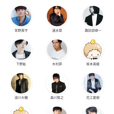
宮野真守
速水奨
諏訪部順一
下野紘
木村昴
坂本真綾
浪川大輔
森川智之
花江夏樹