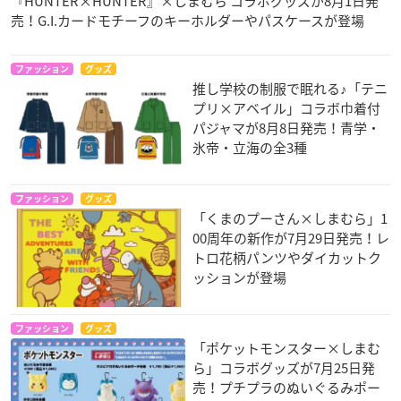
『HUNTER×HUNTER』×しまむら コラボグッズが8月1日発
売！G.I.カードモチーフのキーホルダーやパスケースが登場
ファッション
グッズ
推し学校の制服で眠れる♪「テニ
プリ×アベイル」コラボ巾着付
パジャマが8月8日発売！青学・
氷帝・立海の全3種
ファッション
グッズ
「くまのプーさん×しまむら」1
00周年の新作が7月29日発売！レ
トロ花柄パンツやダイカットク
ッションが登場
ファッション
グッズ
「ポケットモンスター×しまむ
ら」コラボグッズが7月25日発
売！プチプラのぬいぐるみポー