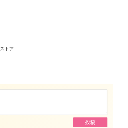
～
ストア
。