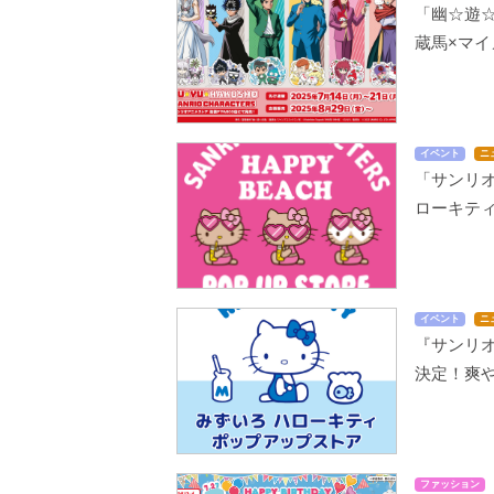
「幽☆遊
蔵馬×マイ
イベント
ニ
「サンリ
ローキテ
イベント
ニ
『サンリ
決定！爽
ファッション