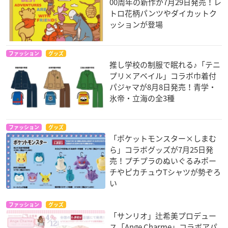
00周年の新作が7月29日発売！レ
トロ花柄パンツやダイカットク
ッションが登場
ファッション
グッズ
推し学校の制服で眠れる♪「テニ
プリ×アベイル」コラボ巾着付
パジャマが8月8日発売！青学・
氷帝・立海の全3種
ファッション
グッズ
「ポケットモンスター×しまむ
ら」コラボグッズが7月25日発
売！プチプラのぬいぐるみポー
チやピカチュウTシャツが勢ぞろ
い
ファッション
グッズ
「サンリオ」辻希美プロデュー
ス「Ange Charme」コラボアパ