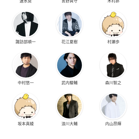
速水奨
宮野真守
木村昴
諏訪部順一
花江夏樹
村瀬歩
中村悠一
武内駿輔
森川智之
坂本真綾
浪川大輔
内山昂輝