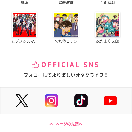
銀魂
暗殺教室
呪術廻戦
ヒプノシスマ...
名探偵コナン
忍たま乱太郎
OFFICIAL SNS
フォローしてより楽しいオタクライフ！
ページの先頭へ