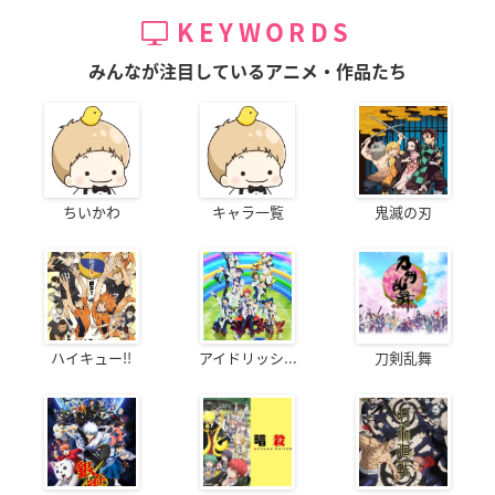
KEYWORDS
みんなが注目しているアニメ・作品たち
ちいかわ
キャラ一覧
鬼滅の刃
ハイキュー!!
アイドリッシ...
刀剣乱舞