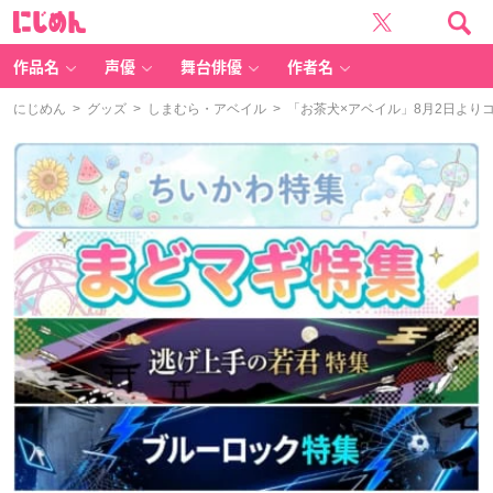
に
じ
め
ん
作品名
声優
舞台俳優
作者名
にじめん
>
グッズ
>
しまむら・アベイル
> 「お茶犬×アベイル」8月2日よ