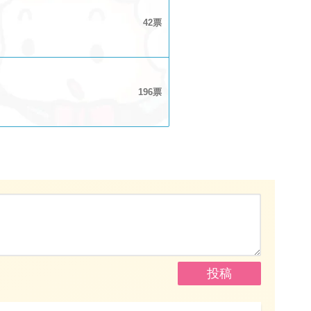
42
196