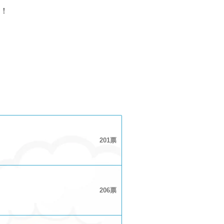
！
201
206