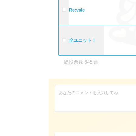
Re:vale
全ユニット！
645