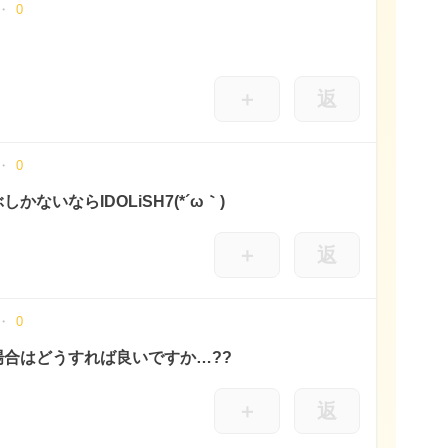
0
＋
返
0
いならIDOLiSH7(*´ω｀)
＋
返
0
合はどうすれば良いですか…??
＋
返