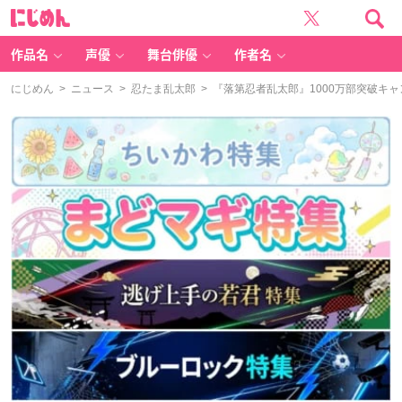
に
じ
め
ん
作品名
声優
舞台俳優
作者名
にじめん
>
ニュース
>
忍たま乱太郎
> 『落第忍者乱太郎』1000万部突破キ