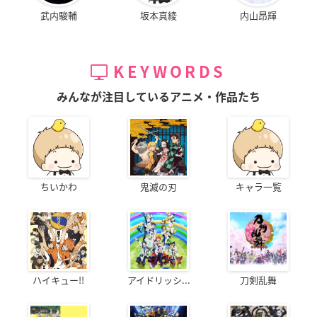
武内駿輔
坂本真綾
内山昂輝
KEYWORDS
みんなが注目しているアニメ・作品たち
ちいかわ
鬼滅の刃
キャラ一覧
ハイキュー!!
アイドリッシ...
刀剣乱舞