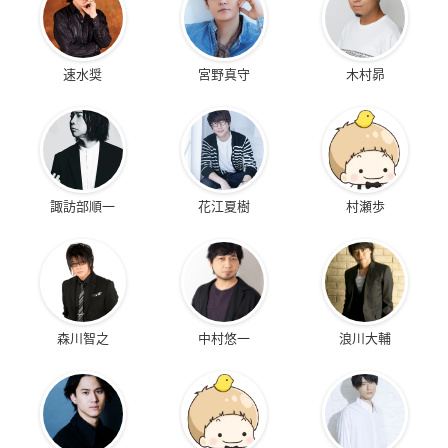
速水奨
宮野真守
木村昴
諏訪部順一
花江夏樹
村瀬歩
森川智之
中村悠一
浪川大輔