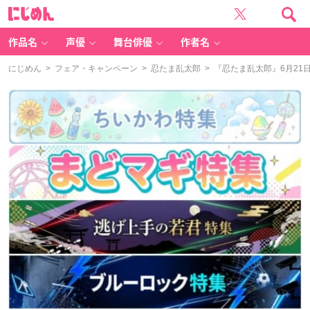
に
じ
め
ん
作品名
声優
舞台俳優
作者名
にじめん
>
フェア・キャンペーン
>
忍たま乱太郎
> 『忍たま乱太郎』6月2