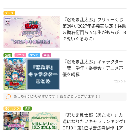
グッズ
『忍たま乱太郎』フリューくじ
第2弾が2027年冬発売決定！兵助
＆勘右衛門ら五年生がもちぴこB
IGぬいぐるみに♪
話題
アニメ
マンガ
声優
『忍たま乱太郎』キャラクター
一覧 学年・委員会・アニメ声
優を網羅
7コメント
めっちゃ分かりやすいです！ ありがとうございます！！
ランキング
話題
『忍たま乱太郎（忍たま）』友
達になりたいキャラランキングT
OP10！第1位は善法寺伊作【ア