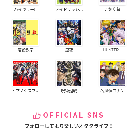
ハイキュー!!
アイドリッシ...
刀剣乱舞
暗殺教室
銀魂
HUNTER...
ヒプノシスマ...
呪術廻戦
名探偵コナン
OFFICIAL SNS
フォローしてより楽しいオタクライフ！