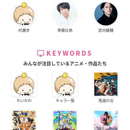
村瀬歩
斉藤壮馬
武内駿輔
KEYWORDS
みんなが注目しているアニメ・作品たち
ちいかわ
キャラ一覧
鬼滅の刃