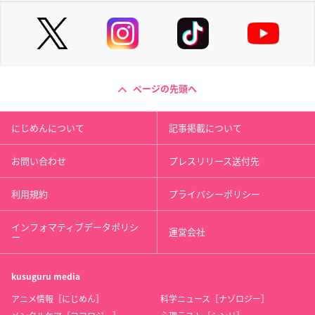
ページの先頭へ
にじめんについて
記事掲載について
お問い合わせ
プレスリリース送付先
利用規約
プライバシーポリシー
インフォマティブデータポリシ
運営会社
ー
kusuguru
media
アニメ情報［にじめん］
科学ニュース［ナゾロジー］