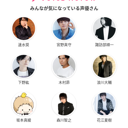
みんなが気になっている声優さん
速水奨
宮野真守
諏訪部順一
下野紘
木村昴
浪川大輔
坂本真綾
森川智之
花江夏樹