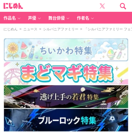
に
じ
め
ん
作品名
声優
舞台俳優
作者名
にじめん
>
ニュース
>
シルバニアファミリー
> 「シルバニアファミリー フ