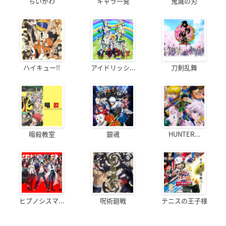
ちいかわ
キャラ一覧
鬼滅の刃
ハイキュー!!
アイドリッシ...
刀剣乱舞
暗殺教室
銀魂
HUNTER...
ヒプノシスマ...
呪術廻戦
テニスの王子様