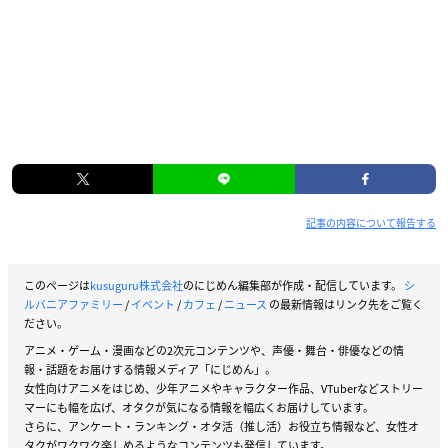
記事の内容について報告する
このページは
kusuguru株式会社
のにじめん編集部が作成・配信しています。
シ
ルバニアファミリー
/
イベント
/
カフェ
/
ニュース
の最新情報はリンク先をご覧く
ださい。
アニメ・ゲーム・漫画などの2次元コンテンツや、声優・舞台・俳優などの情
報・話題をお届けする情報メディア「にじめん」。
女性向けアニメをはじめ、少年アニメやキャラクター作品、VTuberなどストリー
マーにも幅を広げ、オタクが気になる情報を幅広くお届けしています。
さらに、アンケート・ランキング・オタ活（推し活）お役立ち情報など、女性オ
タクがワクワク楽しめるようなコンテンツも発信しています。