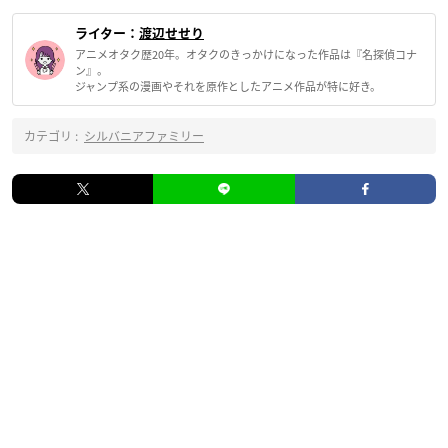
ライター：
渡辺せせり
アニメオタク歴20年。オタクのきっかけになった作品は『名探偵コナ
ン』。
ジャンプ系の漫画やそれを原作としたアニメ作品が特に好き。
カテゴリ :
シルバニアファミリー