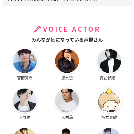
VOICE ACTOR
みんなが気になっている声優さん
宮野真守
速水奨
諏訪部順一
下野紘
木村昴
坂本真綾