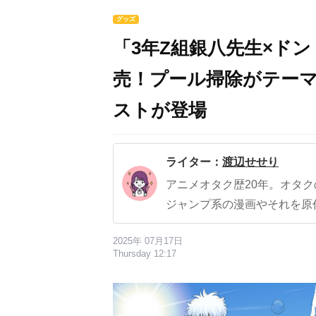
グッズ
「3年Z組銀八先生×ド
売！プール掃除がテー
ストが登場
ライター：
渡辺せせり
アニメオタク歴20年。オタ
ジャンプ系の漫画やそれを原
2025年 07月17日
Thursday 12:17