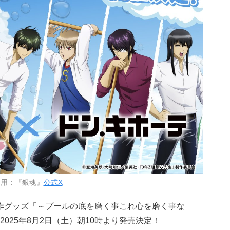
引用：『銀魂』
公式X
新作グッズ「～プールの底を磨く事これ心を磨く事な
025年8月2日（土）朝10時より発売決定！