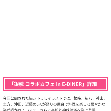
「銀魂 コラボカフェ in E-DINER」詳細
今回公開された描き下ろしイラストでは、銀時、新八、神楽、
土方、沖田、近藤の6人が祭りの屋台で料理を楽しむ賑やかな
姿が描かれています。さらに高杉と神威は浴衣姿で登場。