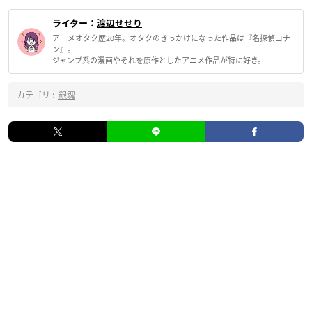
ライター：
渡辺せせり
アニメオタク歴20年。オタクのきっかけになった作品は『名探偵コナ
ン』。
ジャンプ系の漫画やそれを原作としたアニメ作品が特に好き。
カテゴリ :
銀魂