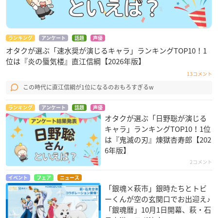
ランキング
アンケート
話題
声優
オタクが選ぶ「速水奨が演じるキャラ」ランキングTOP10！1
位は『炎の蜃気楼』直江信綱【2026年版】
13コメント
この時代に直江信綱が1位になるのおもろすぎるw
ランキング
アンケート
話題
声優
オタクが選ぶ「日野聡が演じる
キャラ」ランキングTOP10！1位
は『鬼滅の刃』煉󠄁獄杏寿郎【202
6年版】
2コメント
イベント
フェア
ニュース
「銀魂×萩市」銀時たちとトビ
ーくんが空の玄関口でお出迎え♪
「銀魂暦」10月1日開幕、萩・石