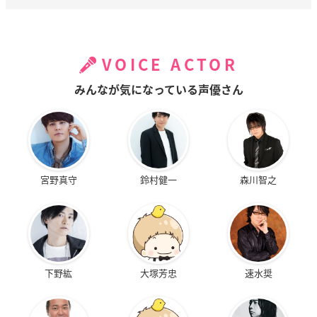
VOICE ACTOR
みんなが気になっている声優さん
宮野真守
鈴村健一
森川智之
下野紘
大塚芳忠
速水奨