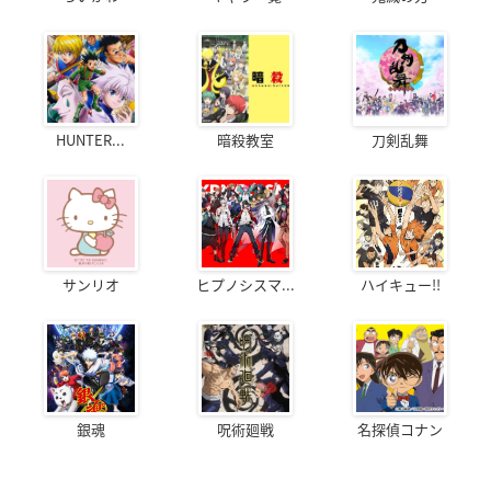
HUNTER...
暗殺教室
刀剣乱舞
サンリオ
ヒプノシスマ...
ハイキュー!!
銀魂
呪術廻戦
名探偵コナン