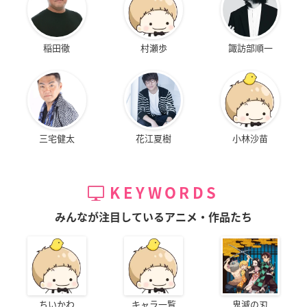
稲田徹
村瀬歩
諏訪部順一
三宅健太
花江夏樹
小林沙苗
KEYWORDS
みんなが注目しているアニメ・作品たち
ちいかわ
キャラ一覧
鬼滅の刃