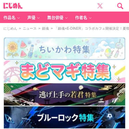
に
じ
め
ん
作品名
声優
舞台俳優
作者名
にじめん
>
ニュース
>
銀魂
> 「銀魂×E-DINER」コラボカフェ開催決定