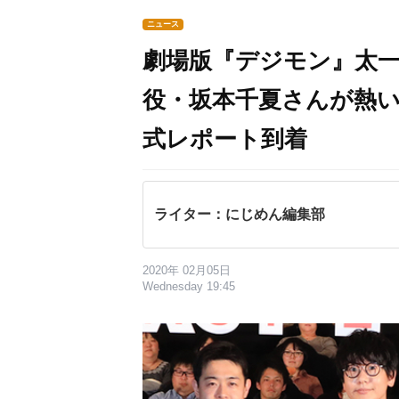
ニュース
劇場版『デジモン』太一
役・坂本千夏さんが熱
式レポート到着
ライター：にじめん編集部
2020年 02月05日
Wednesday 19:45