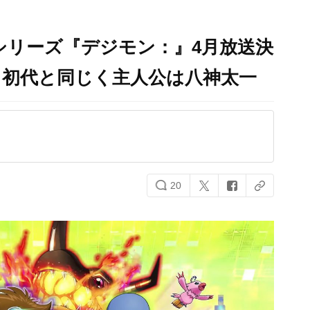
Vシリーズ『デジモン：』4月放送決
台＆初代と同じく主人公は八神太一
20