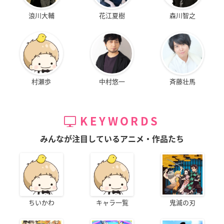
浪川大輔
花江夏樹
森川智之
村瀬歩
中村悠一
斉藤壮馬
KEYWORDS
みんなが注目しているアニメ・作品たち
ちいかわ
キャラ一覧
鬼滅の刃