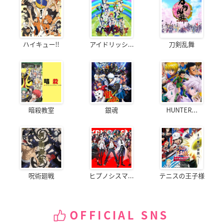
ハイキュー!!
アイドリッシ...
刀剣乱舞
暗殺教室
銀魂
HUNTER...
呪術廻戦
ヒプノシスマ...
テニスの王子様
OFFICIAL SNS