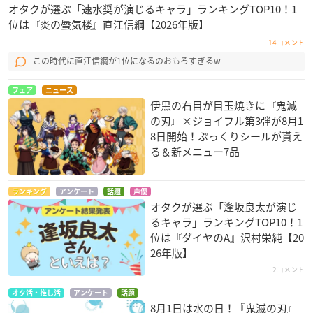
オタクが選ぶ「速水奨が演じるキャラ」ランキングTOP10！1
位は『炎の蜃気楼』直江信綱【2026年版】
14コメント
この時代に直江信綱が1位になるのおもろすぎるw
フェア
ニュース
伊黒の右目が目玉焼きに『鬼滅
の刃』×ジョイフル第3弾が8月1
8日開始！ぷっくりシールが貰え
る＆新メニュー7品
ランキング
アンケート
話題
声優
オタクが選ぶ「逢坂良太が演じ
るキャラ」ランキングTOP10！1
位は『ダイヤのA』沢村栄純【20
26年版】
2コメント
オタ活・推し活
アンケート
話題
8月1日は水の日！『鬼滅の刃』