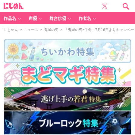
に
じ
め
ん
作品名
声優
舞台俳優
作者名
にじめん
>
ニュース
>
鬼滅の刃
> 「鬼滅の刃×牛角」7月16日よりキャンペ