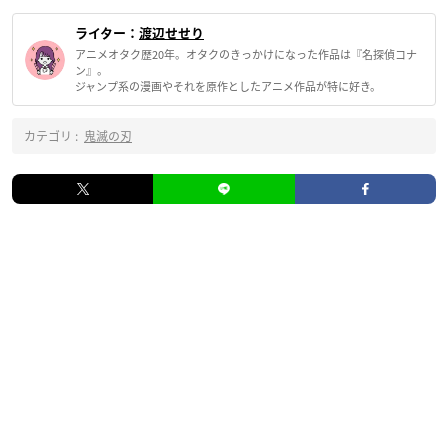
ライター：
渡辺せせり
アニメオタク歴20年。オタクのきっかけになった作品は『名探偵コナ
ン』。
ジャンプ系の漫画やそれを原作としたアニメ作品が特に好き。
カテゴリ :
鬼滅の刃