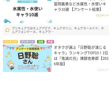
冨岡義勇など水属性・水使いキ
ャラ10選 【アンケート結果】
15コメント
プリキュアではキュアアクア、キュアマリン、キュアマーメイド、キ
ュアフォンテーヌ、キュアラ…
ランキング
アンケート
話題
声優
オタクが選ぶ「日野聡が演じる
キャラ」ランキングTOP10！1位
は『鬼滅の刃』煉󠄁獄杏寿郎【202
6年版】
2コメント