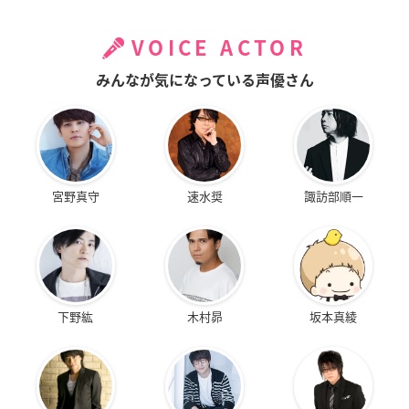
VOICE ACTOR
みんなが気になっている声優さん
宮野真守
速水奨
諏訪部順一
下野紘
木村昴
坂本真綾